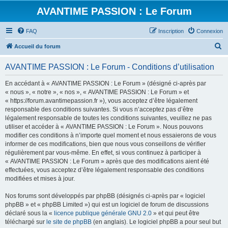
AVANTIME PASSION : Le Forum
FAQ
Inscription
Connexion
R
Accueil du forum
e
AVANTIME PASSION : Le Forum - Conditions d’utilisation
c
h
En accédant à « AVANTIME PASSION : Le Forum » (désigné ci-après par
« nous », « notre », « nos », « AVANTIME PASSION : Le Forum » et
e
« https://forum.avantimepassion.fr »), vous acceptez d’être légalement
r
responsable des conditions suivantes. Si vous n’acceptez pas d’être
légalement responsable de toutes les conditions suivantes, veuillez ne pas
c
utiliser et accéder à « AVANTIME PASSION : Le Forum ». Nous pouvons
h
modifier ces conditions à n’importe quel moment et nous essaierons de vous
informer de ces modifications, bien que nous vous conseillons de vérifier
e
régulièrement par vous-même. En effet, si vous continuez à participer à
r
« AVANTIME PASSION : Le Forum » après que des modifications aient été
effectuées, vous acceptez d’être légalement responsable des conditions
modifiées et mises à jour.
Nos forums sont développés par phpBB (désignés ci-après par « logiciel
phpBB » et « phpBB Limited ») qui est un logiciel de forum de discussions
déclaré sous la «
licence publique générale GNU 2.0
» et qui peut être
téléchargé sur
le site de phpBB
(en anglais). Le logiciel phpBB a pour seul but