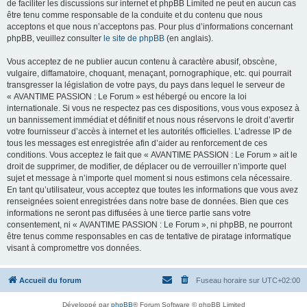
de faciliter les discussions sur internet et phpBB Limited ne peut en aucun cas
être tenu comme responsable de la conduite et du contenu que nous
acceptons et que nous n’acceptons pas. Pour plus d’informations concernant
phpBB, veuillez consulter
le site de phpBB
(en anglais).
Vous acceptez de ne publier aucun contenu à caractère abusif, obscène,
vulgaire, diffamatoire, choquant, menaçant, pornographique, etc. qui pourrait
transgresser la législation de votre pays, du pays dans lequel le serveur de
« AVANTIME PASSION : Le Forum » est hébergé ou encore la loi
internationale. Si vous ne respectez pas ces dispositions, vous vous exposez à
un bannissement immédiat et définitif et nous nous réservons le droit d’avertir
votre fournisseur d’accès à internet et les autorités officielles. L’adresse IP de
tous les messages est enregistrée afin d’aider au renforcement de ces
conditions. Vous acceptez le fait que « AVANTIME PASSION : Le Forum » ait le
droit de supprimer, de modifier, de déplacer ou de verrouiller n’importe quel
sujet et message à n’importe quel moment si nous estimons cela nécessaire.
En tant qu’utilisateur, vous acceptez que toutes les informations que vous avez
renseignées soient enregistrées dans notre base de données. Bien que ces
informations ne seront pas diffusées à une tierce partie sans votre
consentement, ni « AVANTIME PASSION : Le Forum », ni phpBB, ne pourront
être tenus comme responsables en cas de tentative de piratage informatique
visant à compromettre vos données.
Accueil du forum
Fuseau horaire sur
UTC+02:00
Développé par
phpBB
® Forum Software © phpBB Limited