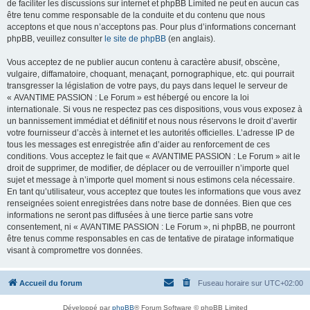
de faciliter les discussions sur internet et phpBB Limited ne peut en aucun cas
être tenu comme responsable de la conduite et du contenu que nous
acceptons et que nous n’acceptons pas. Pour plus d’informations concernant
phpBB, veuillez consulter
le site de phpBB
(en anglais).
Vous acceptez de ne publier aucun contenu à caractère abusif, obscène,
vulgaire, diffamatoire, choquant, menaçant, pornographique, etc. qui pourrait
transgresser la législation de votre pays, du pays dans lequel le serveur de
« AVANTIME PASSION : Le Forum » est hébergé ou encore la loi
internationale. Si vous ne respectez pas ces dispositions, vous vous exposez à
un bannissement immédiat et définitif et nous nous réservons le droit d’avertir
votre fournisseur d’accès à internet et les autorités officielles. L’adresse IP de
tous les messages est enregistrée afin d’aider au renforcement de ces
conditions. Vous acceptez le fait que « AVANTIME PASSION : Le Forum » ait le
droit de supprimer, de modifier, de déplacer ou de verrouiller n’importe quel
sujet et message à n’importe quel moment si nous estimons cela nécessaire.
En tant qu’utilisateur, vous acceptez que toutes les informations que vous avez
renseignées soient enregistrées dans notre base de données. Bien que ces
informations ne seront pas diffusées à une tierce partie sans votre
consentement, ni « AVANTIME PASSION : Le Forum », ni phpBB, ne pourront
être tenus comme responsables en cas de tentative de piratage informatique
visant à compromettre vos données.
Accueil du forum
Fuseau horaire sur
UTC+02:00
Développé par
phpBB
® Forum Software © phpBB Limited