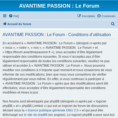
AVANTIME PASSION : Le Forum
FAQ
Inscription
Connexion
R
Accueil du forum
e
AVANTIME PASSION : Le Forum - Conditions d’utilisation
c
h
En accédant à « AVANTIME PASSION : Le Forum » (désigné ci-après par
« nous », « notre », « nos », « AVANTIME PASSION : Le Forum » et
e
« https://forum.avantimepassion.fr »), vous acceptez d’être légalement
r
responsable des conditions suivantes. Si vous n’acceptez pas d’être
légalement responsable de toutes les conditions suivantes, veuillez ne pas
c
utiliser et accéder à « AVANTIME PASSION : Le Forum ». Nous pouvons
h
modifier ces conditions à n’importe quel moment et nous essaierons de vous
informer de ces modifications, bien que nous vous conseillons de vérifier
e
régulièrement par vous-même. En effet, si vous continuez à participer à
r
« AVANTIME PASSION : Le Forum » après que des modifications aient été
effectuées, vous acceptez d’être légalement responsable des conditions
modifiées et mises à jour.
Nos forums sont développés par phpBB (désignés ci-après par « logiciel
phpBB » et « phpBB Limited ») qui est un logiciel de forum de discussions
déclaré sous la «
licence publique générale GNU 2.0
» et qui peut être
téléchargé sur
le site de phpBB
(en anglais). Le logiciel phpBB a pour seul but