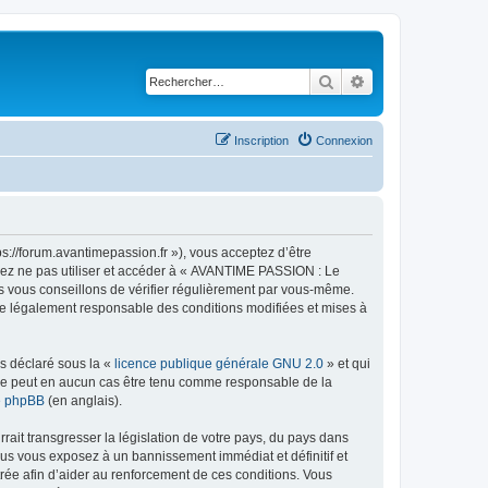
Rechercher
Recherche avancé
Inscription
Connexion
://forum.avantimepassion.fr »), vous acceptez d’être
llez ne pas utiliser et accéder à « AVANTIME PASSION : Le
s vous conseillons de vérifier régulièrement par vous-même.
tre légalement responsable des conditions modifiées et mises à
ns déclaré sous la «
licence publique générale GNU 2.0
» et qui
ed ne peut en aucun cas être tenu comme responsable de la
de phpBB
(en anglais).
ait transgresser la législation de votre pays, du pays dans
us vous exposez à un bannissement immédiat et définitif et
strée afin d’aider au renforcement de ces conditions. Vous