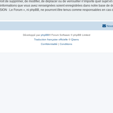
oit de supprimer, de modifier, de déplacer ou de verrouiller n’importe quel sujet 
es informations que vous avez renseignées soient enregistrées dans notre base de 
SION : Le Forum », ni phpBB, ne pourront être tenus comme responsables en cas de
Nous
Développé par
phpBB
® Forum Software © phpBB Limited
Traduction française officielle
©
Qiaeru
Confidentialité
|
Conditions