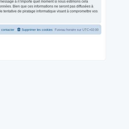
et message à n’importe quel moment si nous estimons cela
données. Bien que ces informations ne seront pas diffusées à
 tentative de piratage informatique visant à compromettre vos
 contacter
Supprimer les cookies
Fuseau horaire sur
UTC+02:00