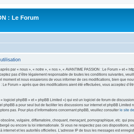
N : Le Forum
tilisation
ès par « nous », « notre », « nos », « AVANTIME PASSION : Le Forum » et « https
ceptez pas d’être légalement responsable de toutes les conditions suivantes, veui
l moment et nous essaierons de vous informer de ces modifications, bien que nou
 : Le Forum » après que des modifications aient été effectuées, vous acceptez d’ê
 logiciel phpBB » et « phpBB Limited ») qui est un logiciel de forum de discussio
iel phpBB a pour seul but de faciliter les discussions sur internet et phpBB Limit
ptons pas. Pour plus d’informations concernant phpBB, veuillez consulter
le site 
obscène, vulgaire, diffamatoire, choquant, menaçant, pornographique, etc. qui pourr
rgé ou encore la loi internationale. Si vous ne respectez pas ces dispositions, vo
 à internet et les autorités officielles. L’adresse IP de tous les messages est enregi