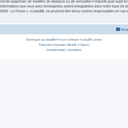
oit de supprimer, de modifier, de déplacer ou de verrouiller n’importe quel sujet 
es informations que vous avez renseignées soient enregistrées dans notre base de 
SION : Le Forum », ni phpBB, ne pourront être tenus comme responsables en cas de
Nous
Développé par
phpBB
® Forum Software © phpBB Limited
Traduction française officielle
©
Qiaeru
Confidentialité
|
Conditions