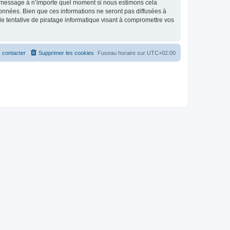
et message à n’importe quel moment si nous estimons cela
données. Bien que ces informations ne seront pas diffusées à
 tentative de piratage informatique visant à compromettre vos
 contacter
Supprimer les cookies
Fuseau horaire sur
UTC+02:00