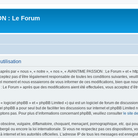
N : Le Forum
tilisation
ès par « nous », « notre », « nos », « AVANTIME PASSION : Le Forum » et « https
ceptez pas d’être légalement responsable de toutes les conditions suivantes, veui
l moment et nous essaierons de vous informer de ces modifications, bien que nou
 : Le Forum » après que des modifications aient été effectuées, vous acceptez d’ê
 logiciel phpBB » et « phpBB Limited ») qui est un logiciel de forum de discussio
iel phpBB a pour seul but de faciliter les discussions sur internet et phpBB Limit
ptons pas. Pour plus d’informations concernant phpBB, veuillez consulter
le site 
obscène, vulgaire, diffamatoire, choquant, menaçant, pornographique, etc. qui pourr
rgé ou encore la loi internationale. Si vous ne respectez pas ces dispositions, vo
 à internet et les autorités officielles. L’adresse IP de tous les messages est enregi