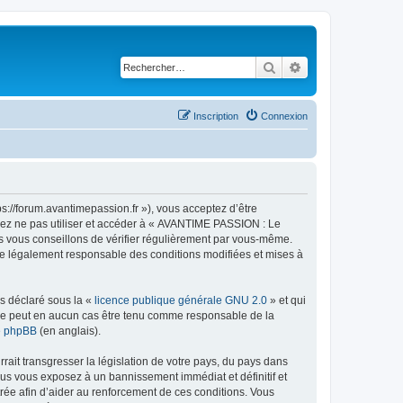
Rechercher
Recherche avancé
Inscription
Connexion
://forum.avantimepassion.fr »), vous acceptez d’être
llez ne pas utiliser et accéder à « AVANTIME PASSION : Le
s vous conseillons de vérifier régulièrement par vous-même.
tre légalement responsable des conditions modifiées et mises à
ns déclaré sous la «
licence publique générale GNU 2.0
» et qui
ed ne peut en aucun cas être tenu comme responsable de la
de phpBB
(en anglais).
ait transgresser la législation de votre pays, du pays dans
us vous exposez à un bannissement immédiat et définitif et
strée afin d’aider au renforcement de ces conditions. Vous