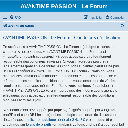
AVANTIME PASSION : Le Forum
FAQ
Inscription
Connexion
R
Accueil du forum
e
AVANTIME PASSION : Le Forum - Conditions d’utilisation
c
h
En accédant à « AVANTIME PASSION : Le Forum » (désigné ci-après par
« nous », « notre », « nos », « AVANTIME PASSION : Le Forum » et
e
« https://forum.avantimepassion.fr »), vous acceptez d’être légalement
r
responsable des conditions suivantes. Si vous n’acceptez pas d’être
légalement responsable de toutes les conditions suivantes, veuillez ne pas
c
utiliser et accéder à « AVANTIME PASSION : Le Forum ». Nous pouvons
h
modifier ces conditions à n’importe quel moment et nous essaierons de vous
informer de ces modifications, bien que nous vous conseillons de vérifier
e
régulièrement par vous-même. En effet, si vous continuez à participer à
r
« AVANTIME PASSION : Le Forum » après que des modifications aient été
effectuées, vous acceptez d’être légalement responsable des conditions
modifiées et mises à jour.
Nos forums sont développés par phpBB (désignés ci-après par « logiciel
phpBB » et « phpBB Limited ») qui est un logiciel de forum de discussions
déclaré sous la «
licence publique générale GNU 2.0
» et qui peut être
téléchargé sur
le site de phpBB
(en anglais). Le logiciel phpBB a pour seul but