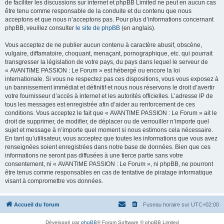
de faciliter les discussions sur internet et phpBB Limited ne peut en aucun cas
être tenu comme responsable de la conduite et du contenu que nous
acceptons et que nous n’acceptons pas. Pour plus d’informations concernant
phpBB, veuillez consulter
le site de phpBB
(en anglais).
Vous acceptez de ne publier aucun contenu à caractère abusif, obscène,
vulgaire, diffamatoire, choquant, menaçant, pornographique, etc. qui pourrait
transgresser la législation de votre pays, du pays dans lequel le serveur de
« AVANTIME PASSION : Le Forum » est hébergé ou encore la loi
internationale. Si vous ne respectez pas ces dispositions, vous vous exposez à
un bannissement immédiat et définitif et nous nous réservons le droit d’avertir
votre fournisseur d’accès à internet et les autorités officielles. L’adresse IP de
tous les messages est enregistrée afin d’aider au renforcement de ces
conditions. Vous acceptez le fait que « AVANTIME PASSION : Le Forum » ait le
droit de supprimer, de modifier, de déplacer ou de verrouiller n’importe quel
sujet et message à n’importe quel moment si nous estimons cela nécessaire.
En tant qu’utilisateur, vous acceptez que toutes les informations que vous avez
renseignées soient enregistrées dans notre base de données. Bien que ces
informations ne seront pas diffusées à une tierce partie sans votre
consentement, ni « AVANTIME PASSION : Le Forum », ni phpBB, ne pourront
être tenus comme responsables en cas de tentative de piratage informatique
visant à compromettre vos données.
Accueil du forum
Fuseau horaire sur
UTC+02:00
Développé par
phpBB
® Forum Software © phpBB Limited