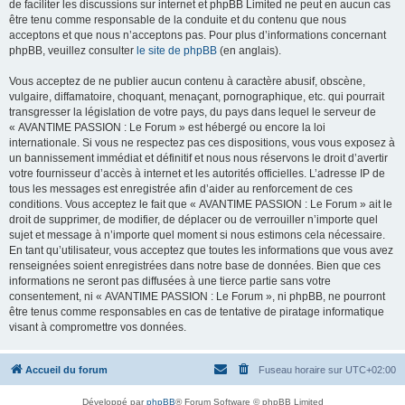
de faciliter les discussions sur internet et phpBB Limited ne peut en aucun cas
être tenu comme responsable de la conduite et du contenu que nous
acceptons et que nous n’acceptons pas. Pour plus d’informations concernant
phpBB, veuillez consulter
le site de phpBB
(en anglais).
Vous acceptez de ne publier aucun contenu à caractère abusif, obscène,
vulgaire, diffamatoire, choquant, menaçant, pornographique, etc. qui pourrait
transgresser la législation de votre pays, du pays dans lequel le serveur de
« AVANTIME PASSION : Le Forum » est hébergé ou encore la loi
internationale. Si vous ne respectez pas ces dispositions, vous vous exposez à
un bannissement immédiat et définitif et nous nous réservons le droit d’avertir
votre fournisseur d’accès à internet et les autorités officielles. L’adresse IP de
tous les messages est enregistrée afin d’aider au renforcement de ces
conditions. Vous acceptez le fait que « AVANTIME PASSION : Le Forum » ait le
droit de supprimer, de modifier, de déplacer ou de verrouiller n’importe quel
sujet et message à n’importe quel moment si nous estimons cela nécessaire.
En tant qu’utilisateur, vous acceptez que toutes les informations que vous avez
renseignées soient enregistrées dans notre base de données. Bien que ces
informations ne seront pas diffusées à une tierce partie sans votre
consentement, ni « AVANTIME PASSION : Le Forum », ni phpBB, ne pourront
être tenus comme responsables en cas de tentative de piratage informatique
visant à compromettre vos données.
Accueil du forum
Fuseau horaire sur
UTC+02:00
Développé par
phpBB
® Forum Software © phpBB Limited