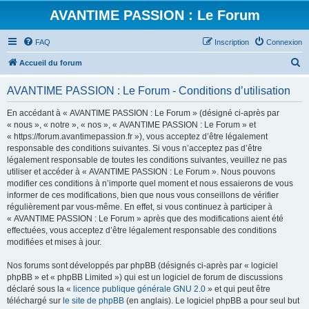
AVANTIME PASSION : Le Forum
FAQ
Inscription
Connexion
R
Accueil du forum
e
AVANTIME PASSION : Le Forum - Conditions d’utilisation
c
h
En accédant à « AVANTIME PASSION : Le Forum » (désigné ci-après par
« nous », « notre », « nos », « AVANTIME PASSION : Le Forum » et
e
« https://forum.avantimepassion.fr »), vous acceptez d’être légalement
r
responsable des conditions suivantes. Si vous n’acceptez pas d’être
légalement responsable de toutes les conditions suivantes, veuillez ne pas
c
utiliser et accéder à « AVANTIME PASSION : Le Forum ». Nous pouvons
h
modifier ces conditions à n’importe quel moment et nous essaierons de vous
informer de ces modifications, bien que nous vous conseillons de vérifier
e
régulièrement par vous-même. En effet, si vous continuez à participer à
r
« AVANTIME PASSION : Le Forum » après que des modifications aient été
effectuées, vous acceptez d’être légalement responsable des conditions
modifiées et mises à jour.
Nos forums sont développés par phpBB (désignés ci-après par « logiciel
phpBB » et « phpBB Limited ») qui est un logiciel de forum de discussions
déclaré sous la «
licence publique générale GNU 2.0
» et qui peut être
téléchargé sur
le site de phpBB
(en anglais). Le logiciel phpBB a pour seul but