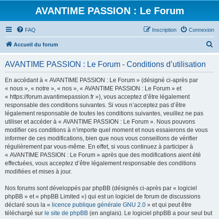
AVANTIME PASSION : Le Forum
FAQ
Inscription
Connexion
R
Accueil du forum
e
AVANTIME PASSION : Le Forum - Conditions d’utilisation
c
h
En accédant à « AVANTIME PASSION : Le Forum » (désigné ci-après par
« nous », « notre », « nos », « AVANTIME PASSION : Le Forum » et
e
« https://forum.avantimepassion.fr »), vous acceptez d’être légalement
r
responsable des conditions suivantes. Si vous n’acceptez pas d’être
légalement responsable de toutes les conditions suivantes, veuillez ne pas
c
utiliser et accéder à « AVANTIME PASSION : Le Forum ». Nous pouvons
h
modifier ces conditions à n’importe quel moment et nous essaierons de vous
informer de ces modifications, bien que nous vous conseillons de vérifier
e
régulièrement par vous-même. En effet, si vous continuez à participer à
r
« AVANTIME PASSION : Le Forum » après que des modifications aient été
effectuées, vous acceptez d’être légalement responsable des conditions
modifiées et mises à jour.
Nos forums sont développés par phpBB (désignés ci-après par « logiciel
phpBB » et « phpBB Limited ») qui est un logiciel de forum de discussions
déclaré sous la «
licence publique générale GNU 2.0
» et qui peut être
téléchargé sur
le site de phpBB
(en anglais). Le logiciel phpBB a pour seul but