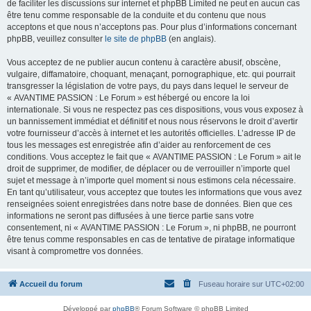
de faciliter les discussions sur internet et phpBB Limited ne peut en aucun cas
être tenu comme responsable de la conduite et du contenu que nous
acceptons et que nous n’acceptons pas. Pour plus d’informations concernant
phpBB, veuillez consulter
le site de phpBB
(en anglais).
Vous acceptez de ne publier aucun contenu à caractère abusif, obscène,
vulgaire, diffamatoire, choquant, menaçant, pornographique, etc. qui pourrait
transgresser la législation de votre pays, du pays dans lequel le serveur de
« AVANTIME PASSION : Le Forum » est hébergé ou encore la loi
internationale. Si vous ne respectez pas ces dispositions, vous vous exposez à
un bannissement immédiat et définitif et nous nous réservons le droit d’avertir
votre fournisseur d’accès à internet et les autorités officielles. L’adresse IP de
tous les messages est enregistrée afin d’aider au renforcement de ces
conditions. Vous acceptez le fait que « AVANTIME PASSION : Le Forum » ait le
droit de supprimer, de modifier, de déplacer ou de verrouiller n’importe quel
sujet et message à n’importe quel moment si nous estimons cela nécessaire.
En tant qu’utilisateur, vous acceptez que toutes les informations que vous avez
renseignées soient enregistrées dans notre base de données. Bien que ces
informations ne seront pas diffusées à une tierce partie sans votre
consentement, ni « AVANTIME PASSION : Le Forum », ni phpBB, ne pourront
être tenus comme responsables en cas de tentative de piratage informatique
visant à compromettre vos données.
Accueil du forum
Fuseau horaire sur
UTC+02:00
Développé par
phpBB
® Forum Software © phpBB Limited