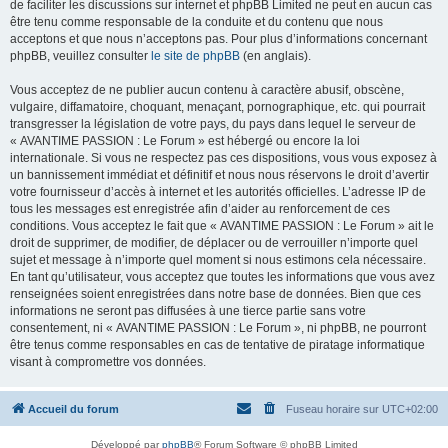
de faciliter les discussions sur internet et phpBB Limited ne peut en aucun cas
être tenu comme responsable de la conduite et du contenu que nous
acceptons et que nous n’acceptons pas. Pour plus d’informations concernant
phpBB, veuillez consulter
le site de phpBB
(en anglais).
Vous acceptez de ne publier aucun contenu à caractère abusif, obscène,
vulgaire, diffamatoire, choquant, menaçant, pornographique, etc. qui pourrait
transgresser la législation de votre pays, du pays dans lequel le serveur de
« AVANTIME PASSION : Le Forum » est hébergé ou encore la loi
internationale. Si vous ne respectez pas ces dispositions, vous vous exposez à
un bannissement immédiat et définitif et nous nous réservons le droit d’avertir
votre fournisseur d’accès à internet et les autorités officielles. L’adresse IP de
tous les messages est enregistrée afin d’aider au renforcement de ces
conditions. Vous acceptez le fait que « AVANTIME PASSION : Le Forum » ait le
droit de supprimer, de modifier, de déplacer ou de verrouiller n’importe quel
sujet et message à n’importe quel moment si nous estimons cela nécessaire.
En tant qu’utilisateur, vous acceptez que toutes les informations que vous avez
renseignées soient enregistrées dans notre base de données. Bien que ces
informations ne seront pas diffusées à une tierce partie sans votre
consentement, ni « AVANTIME PASSION : Le Forum », ni phpBB, ne pourront
être tenus comme responsables en cas de tentative de piratage informatique
visant à compromettre vos données.
Accueil du forum
Fuseau horaire sur
UTC+02:00
Développé par
phpBB
® Forum Software © phpBB Limited