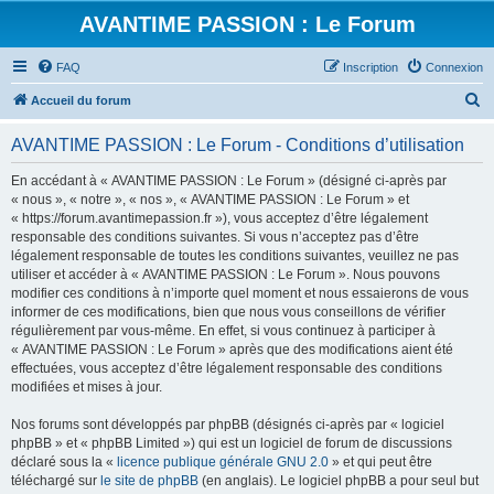
AVANTIME PASSION : Le Forum
FAQ
Inscription
Connexion
R
Accueil du forum
e
AVANTIME PASSION : Le Forum - Conditions d’utilisation
c
h
En accédant à « AVANTIME PASSION : Le Forum » (désigné ci-après par
« nous », « notre », « nos », « AVANTIME PASSION : Le Forum » et
e
« https://forum.avantimepassion.fr »), vous acceptez d’être légalement
r
responsable des conditions suivantes. Si vous n’acceptez pas d’être
légalement responsable de toutes les conditions suivantes, veuillez ne pas
c
utiliser et accéder à « AVANTIME PASSION : Le Forum ». Nous pouvons
h
modifier ces conditions à n’importe quel moment et nous essaierons de vous
informer de ces modifications, bien que nous vous conseillons de vérifier
e
régulièrement par vous-même. En effet, si vous continuez à participer à
r
« AVANTIME PASSION : Le Forum » après que des modifications aient été
effectuées, vous acceptez d’être légalement responsable des conditions
modifiées et mises à jour.
Nos forums sont développés par phpBB (désignés ci-après par « logiciel
phpBB » et « phpBB Limited ») qui est un logiciel de forum de discussions
déclaré sous la «
licence publique générale GNU 2.0
» et qui peut être
téléchargé sur
le site de phpBB
(en anglais). Le logiciel phpBB a pour seul but