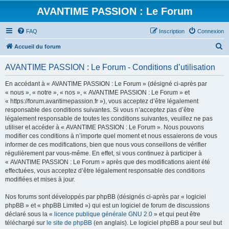
AVANTIME PASSION : Le Forum
FAQ
Inscription
Connexion
R
Accueil du forum
e
AVANTIME PASSION : Le Forum - Conditions d’utilisation
c
h
En accédant à « AVANTIME PASSION : Le Forum » (désigné ci-après par
« nous », « notre », « nos », « AVANTIME PASSION : Le Forum » et
e
« https://forum.avantimepassion.fr »), vous acceptez d’être légalement
r
responsable des conditions suivantes. Si vous n’acceptez pas d’être
légalement responsable de toutes les conditions suivantes, veuillez ne pas
c
utiliser et accéder à « AVANTIME PASSION : Le Forum ». Nous pouvons
h
modifier ces conditions à n’importe quel moment et nous essaierons de vous
informer de ces modifications, bien que nous vous conseillons de vérifier
e
régulièrement par vous-même. En effet, si vous continuez à participer à
r
« AVANTIME PASSION : Le Forum » après que des modifications aient été
effectuées, vous acceptez d’être légalement responsable des conditions
modifiées et mises à jour.
Nos forums sont développés par phpBB (désignés ci-après par « logiciel
phpBB » et « phpBB Limited ») qui est un logiciel de forum de discussions
déclaré sous la «
licence publique générale GNU 2.0
» et qui peut être
téléchargé sur
le site de phpBB
(en anglais). Le logiciel phpBB a pour seul but