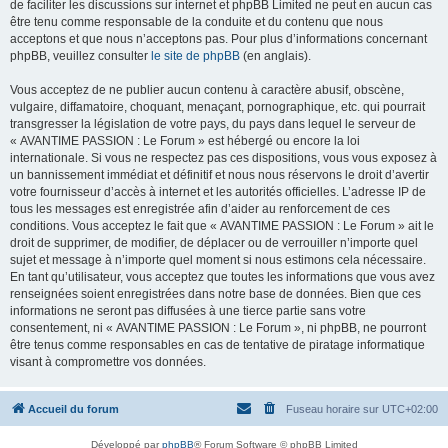
de faciliter les discussions sur internet et phpBB Limited ne peut en aucun cas
être tenu comme responsable de la conduite et du contenu que nous
acceptons et que nous n’acceptons pas. Pour plus d’informations concernant
phpBB, veuillez consulter
le site de phpBB
(en anglais).
Vous acceptez de ne publier aucun contenu à caractère abusif, obscène,
vulgaire, diffamatoire, choquant, menaçant, pornographique, etc. qui pourrait
transgresser la législation de votre pays, du pays dans lequel le serveur de
« AVANTIME PASSION : Le Forum » est hébergé ou encore la loi
internationale. Si vous ne respectez pas ces dispositions, vous vous exposez à
un bannissement immédiat et définitif et nous nous réservons le droit d’avertir
votre fournisseur d’accès à internet et les autorités officielles. L’adresse IP de
tous les messages est enregistrée afin d’aider au renforcement de ces
conditions. Vous acceptez le fait que « AVANTIME PASSION : Le Forum » ait le
droit de supprimer, de modifier, de déplacer ou de verrouiller n’importe quel
sujet et message à n’importe quel moment si nous estimons cela nécessaire.
En tant qu’utilisateur, vous acceptez que toutes les informations que vous avez
renseignées soient enregistrées dans notre base de données. Bien que ces
informations ne seront pas diffusées à une tierce partie sans votre
consentement, ni « AVANTIME PASSION : Le Forum », ni phpBB, ne pourront
être tenus comme responsables en cas de tentative de piratage informatique
visant à compromettre vos données.
Accueil du forum
Fuseau horaire sur
UTC+02:00
Développé par
phpBB
® Forum Software © phpBB Limited