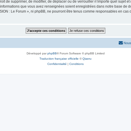
oit de supprimer, de modifier, de déplacer ou de verrouiller n’importe quel sujet 
es informations que vous avez renseignées soient enregistrées dans notre base de 
SION : Le Forum », ni phpBB, ne pourront être tenus comme responsables en cas de
Nous
Développé par
phpBB
® Forum Software © phpBB Limited
Traduction française officielle
©
Qiaeru
Confidentialité
|
Conditions