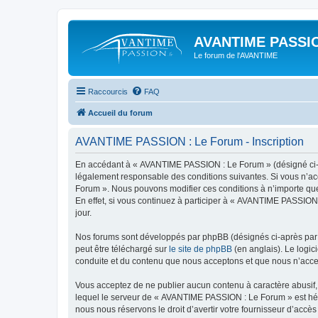
AVANTIME PASSIO
Le forum de l'AVANTIME
Raccourcis
FAQ
Accueil du forum
AVANTIME PASSION : Le Forum - Inscription
En accédant à « AVANTIME PASSION : Le Forum » (désigné ci-apr
légalement responsable des conditions suivantes. Si vous n’ac
Forum ». Nous pouvons modifier ces conditions à n’importe que
En effet, si vous continuez à participer à « AVANTIME PASSION
jour.
Nos forums sont développés par phpBB (désignés ci-après par «
peut être téléchargé sur
le site de phpBB
(en anglais). Le logic
conduite et du contenu que nous acceptons et que nous n’acce
Vous acceptez de ne publier aucun contenu à caractère abusif, 
lequel le serveur de « AVANTIME PASSION : Le Forum » est hébe
nous nous réservons le droit d’avertir votre fournisseur d’accès