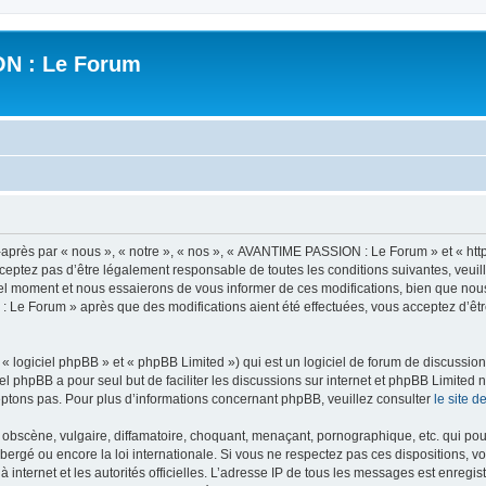
N : Le Forum
ès par « nous », « notre », « nos », « AVANTIME PASSION : Le Forum » et « https
ceptez pas d’être légalement responsable de toutes les conditions suivantes, veui
l moment et nous essaierons de vous informer de ces modifications, bien que nou
 : Le Forum » après que des modifications aient été effectuées, vous acceptez d’ê
 logiciel phpBB » et « phpBB Limited ») qui est un logiciel de forum de discussio
iel phpBB a pour seul but de faciliter les discussions sur internet et phpBB Limit
ptons pas. Pour plus d’informations concernant phpBB, veuillez consulter
le site 
obscène, vulgaire, diffamatoire, choquant, menaçant, pornographique, etc. qui pourr
rgé ou encore la loi internationale. Si vous ne respectez pas ces dispositions, vo
 à internet et les autorités officielles. L’adresse IP de tous les messages est enregi