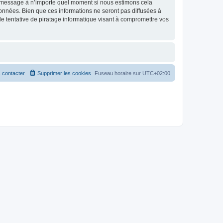
et message à n’importe quel moment si nous estimons cela
données. Bien que ces informations ne seront pas diffusées à
 tentative de piratage informatique visant à compromettre vos
 contacter
Supprimer les cookies
Fuseau horaire sur
UTC+02:00