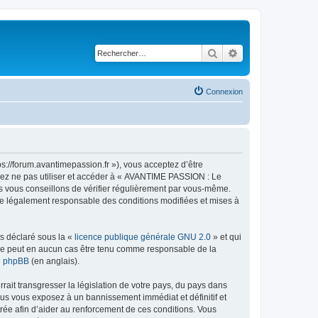
Rechercher
Recherche avancé
Connexion
://forum.avantimepassion.fr »), vous acceptez d’être
llez ne pas utiliser et accéder à « AVANTIME PASSION : Le
s vous conseillons de vérifier régulièrement par vous-même.
tre légalement responsable des conditions modifiées et mises à
ns déclaré sous la «
licence publique générale GNU 2.0
» et qui
ed ne peut en aucun cas être tenu comme responsable de la
de phpBB
(en anglais).
ait transgresser la législation de votre pays, du pays dans
us vous exposez à un bannissement immédiat et définitif et
strée afin d’aider au renforcement de ces conditions. Vous