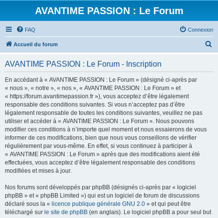
AVANTIME PASSION : Le Forum
FAQ
Connexion
R
Accueil du forum
e
AVANTIME PASSION : Le Forum - Inscription
c
h
En accédant à « AVANTIME PASSION : Le Forum » (désigné ci-après par
« nous », « notre », « nos », « AVANTIME PASSION : Le Forum » et
e
« https://forum.avantimepassion.fr »), vous acceptez d’être légalement
r
responsable des conditions suivantes. Si vous n’acceptez pas d’être
légalement responsable de toutes les conditions suivantes, veuillez ne pas
c
utiliser et accéder à « AVANTIME PASSION : Le Forum ». Nous pouvons
h
modifier ces conditions à n’importe quel moment et nous essaierons de vous
informer de ces modifications, bien que nous vous conseillons de vérifier
e
régulièrement par vous-même. En effet, si vous continuez à participer à
r
« AVANTIME PASSION : Le Forum » après que des modifications aient été
effectuées, vous acceptez d’être légalement responsable des conditions
modifiées et mises à jour.
Nos forums sont développés par phpBB (désignés ci-après par « logiciel
phpBB » et « phpBB Limited ») qui est un logiciel de forum de discussions
déclaré sous la «
licence publique générale GNU 2.0
» et qui peut être
téléchargé sur
le site de phpBB
(en anglais). Le logiciel phpBB a pour seul but