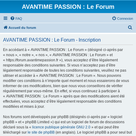
AVANTIME PASSION : Le Forum
FAQ
Connexion
R
Accueil du forum
e
AVANTIME PASSION : Le Forum - Inscription
c
h
En accédant à « AVANTIME PASSION : Le Forum » (désigné ci-après par
« nous », « notre », « nos », « AVANTIME PASSION : Le Forum » et
e
« https://forum.avantimepassion.fr »), vous acceptez d’être légalement
r
responsable des conditions suivantes. Si vous n’acceptez pas d’être
légalement responsable de toutes les conditions suivantes, veuillez ne pas
c
utiliser et accéder à « AVANTIME PASSION : Le Forum ». Nous pouvons
h
modifier ces conditions à n’importe quel moment et nous essaierons de vous
informer de ces modifications, bien que nous vous conseillons de vérifier
e
régulièrement par vous-même. En effet, si vous continuez à participer à
r
« AVANTIME PASSION : Le Forum » après que des modifications aient été
effectuées, vous acceptez d’être légalement responsable des conditions
modifiées et mises à jour.
Nos forums sont développés par phpBB (désignés ci-après par « logiciel
phpBB » et « phpBB Limited ») qui est un logiciel de forum de discussions
déclaré sous la «
licence publique générale GNU 2.0
» et qui peut être
téléchargé sur
le site de phpBB
(en anglais). Le logiciel phpBB a pour seul but