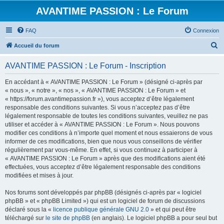
AVANTIME PASSION : Le Forum
FAQ
Connexion
R
Accueil du forum
e
AVANTIME PASSION : Le Forum - Inscription
c
h
En accédant à « AVANTIME PASSION : Le Forum » (désigné ci-après par
« nous », « notre », « nos », « AVANTIME PASSION : Le Forum » et
e
« https://forum.avantimepassion.fr »), vous acceptez d’être légalement
r
responsable des conditions suivantes. Si vous n’acceptez pas d’être
légalement responsable de toutes les conditions suivantes, veuillez ne pas
c
utiliser et accéder à « AVANTIME PASSION : Le Forum ». Nous pouvons
h
modifier ces conditions à n’importe quel moment et nous essaierons de vous
informer de ces modifications, bien que nous vous conseillons de vérifier
e
régulièrement par vous-même. En effet, si vous continuez à participer à
r
« AVANTIME PASSION : Le Forum » après que des modifications aient été
effectuées, vous acceptez d’être légalement responsable des conditions
modifiées et mises à jour.
Nos forums sont développés par phpBB (désignés ci-après par « logiciel
phpBB » et « phpBB Limited ») qui est un logiciel de forum de discussions
déclaré sous la «
licence publique générale GNU 2.0
» et qui peut être
téléchargé sur
le site de phpBB
(en anglais). Le logiciel phpBB a pour seul but