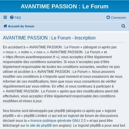
AVANTIME PASSION : Le Forum
FAQ
Connexion
R
Accueil du forum
e
AVANTIME PASSION : Le Forum - Inscription
c
h
En accédant à « AVANTIME PASSION : Le Forum » (désigné ci-après par
« nous », « notre », « nos », « AVANTIME PASSION : Le Forum » et
e
« https://forum.avantimepassion.fr »), vous acceptez d’être légalement
r
responsable des conditions suivantes. Si vous n’acceptez pas d’être
légalement responsable de toutes les conditions suivantes, veuillez ne pas
c
utiliser et accéder à « AVANTIME PASSION : Le Forum ». Nous pouvons
h
modifier ces conditions à n’importe quel moment et nous essaierons de vous
informer de ces modifications, bien que nous vous conseillons de vérifier
e
régulièrement par vous-même. En effet, si vous continuez à participer à
r
« AVANTIME PASSION : Le Forum » après que des modifications aient été
effectuées, vous acceptez d’être légalement responsable des conditions
modifiées et mises à jour.
Nos forums sont développés par phpBB (désignés ci-après par « logiciel
phpBB » et « phpBB Limited ») qui est un logiciel de forum de discussions
déclaré sous la «
licence publique générale GNU 2.0
» et qui peut être
téléchargé sur
le site de phpBB
(en anglais). Le logiciel phpBB a pour seul but