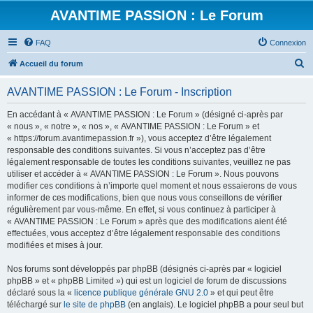
AVANTIME PASSION : Le Forum
FAQ
Connexion
R
Accueil du forum
e
AVANTIME PASSION : Le Forum - Inscription
c
h
En accédant à « AVANTIME PASSION : Le Forum » (désigné ci-après par
« nous », « notre », « nos », « AVANTIME PASSION : Le Forum » et
e
« https://forum.avantimepassion.fr »), vous acceptez d’être légalement
r
responsable des conditions suivantes. Si vous n’acceptez pas d’être
légalement responsable de toutes les conditions suivantes, veuillez ne pas
c
utiliser et accéder à « AVANTIME PASSION : Le Forum ». Nous pouvons
h
modifier ces conditions à n’importe quel moment et nous essaierons de vous
informer de ces modifications, bien que nous vous conseillons de vérifier
e
régulièrement par vous-même. En effet, si vous continuez à participer à
r
« AVANTIME PASSION : Le Forum » après que des modifications aient été
effectuées, vous acceptez d’être légalement responsable des conditions
modifiées et mises à jour.
Nos forums sont développés par phpBB (désignés ci-après par « logiciel
phpBB » et « phpBB Limited ») qui est un logiciel de forum de discussions
déclaré sous la «
licence publique générale GNU 2.0
» et qui peut être
téléchargé sur
le site de phpBB
(en anglais). Le logiciel phpBB a pour seul but