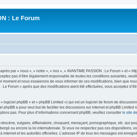
N : Le Forum
ès par « nous », « notre », « nos », « AVANTIME PASSION : Le Forum » et « https
ceptez pas d’être légalement responsable de toutes les conditions suivantes, veui
l moment et nous essaierons de vous informer de ces modifications, bien que nou
 : Le Forum » après que des modifications aient été effectuées, vous acceptez d’ê
 logiciel phpBB » et « phpBB Limited ») qui est un logiciel de forum de discussio
iel phpBB a pour seul but de faciliter les discussions sur internet et phpBB Limit
ptons pas. Pour plus d’informations concernant phpBB, veuillez consulter
le site 
obscène, vulgaire, diffamatoire, choquant, menaçant, pornographique, etc. qui pourr
rgé ou encore la loi internationale. Si vous ne respectez pas ces dispositions, vo
 à internet et les autorités officielles. L’adresse IP de tous les messages est enregi