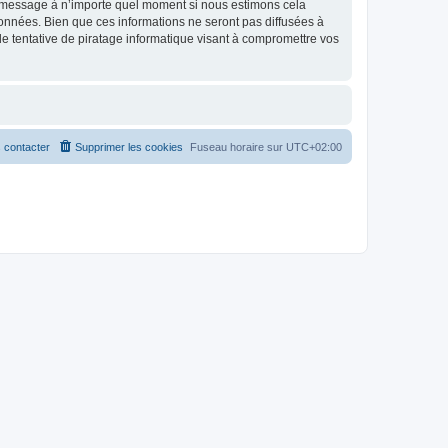
et message à n’importe quel moment si nous estimons cela
données. Bien que ces informations ne seront pas diffusées à
 tentative de piratage informatique visant à compromettre vos
 contacter
Supprimer les cookies
Fuseau horaire sur
UTC+02:00