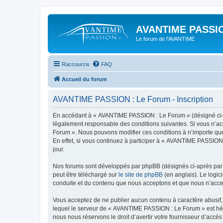
AVANTIME PASSIO
Le forum de l'AVANTIME
Raccourcis
FAQ
Accueil du forum
AVANTIME PASSION : Le Forum - Inscription
En accédant à « AVANTIME PASSION : Le Forum » (désigné ci-apr
légalement responsable des conditions suivantes. Si vous n’ac
Forum ». Nous pouvons modifier ces conditions à n’importe que
En effet, si vous continuez à participer à « AVANTIME PASSION
jour.
Nos forums sont développés par phpBB (désignés ci-après par «
peut être téléchargé sur
le site de phpBB
(en anglais). Le logic
conduite et du contenu que nous acceptons et que nous n’acce
Vous acceptez de ne publier aucun contenu à caractère abusif, 
lequel le serveur de « AVANTIME PASSION : Le Forum » est hébe
nous nous réservons le droit d’avertir votre fournisseur d’accès