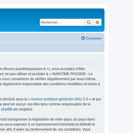
Rechercher
Recherche avancé
Connexion
://forum.avantimepassion.fr »), vous acceptez d’être
llez ne pas utiliser et accéder à « AVANTIME PASSION : Le
s vous conseillons de vérifier régulièrement par vous-même.
tre légalement responsable des conditions modifiées et mises à
ns déclaré sous la «
licence publique générale GNU 2.0
» et qui
ed ne peut en aucun cas être tenu comme responsable de la
de phpBB
(en anglais).
ait transgresser la législation de votre pays, du pays dans
us vous exposez à un bannissement immédiat et définitif et
strée afin d’aider au renforcement de ces conditions. Vous