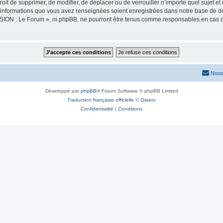
oit de supprimer, de modifier, de déplacer ou de verrouiller n’importe quel sujet 
es informations que vous avez renseignées soient enregistrées dans notre base de 
SION : Le Forum », ni phpBB, ne pourront être tenus comme responsables en cas de
Nous
Développé par
phpBB
® Forum Software © phpBB Limited
Traduction française officielle
©
Qiaeru
Confidentialité
|
Conditions