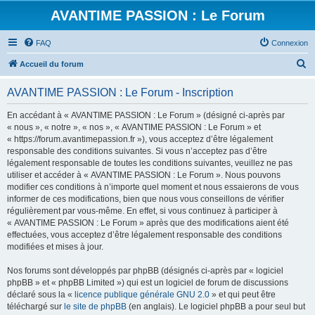
AVANTIME PASSION : Le Forum
FAQ
Connexion
R
Accueil du forum
e
AVANTIME PASSION : Le Forum - Inscription
c
h
En accédant à « AVANTIME PASSION : Le Forum » (désigné ci-après par
« nous », « notre », « nos », « AVANTIME PASSION : Le Forum » et
e
« https://forum.avantimepassion.fr »), vous acceptez d’être légalement
r
responsable des conditions suivantes. Si vous n’acceptez pas d’être
légalement responsable de toutes les conditions suivantes, veuillez ne pas
c
utiliser et accéder à « AVANTIME PASSION : Le Forum ». Nous pouvons
h
modifier ces conditions à n’importe quel moment et nous essaierons de vous
informer de ces modifications, bien que nous vous conseillons de vérifier
e
régulièrement par vous-même. En effet, si vous continuez à participer à
r
« AVANTIME PASSION : Le Forum » après que des modifications aient été
effectuées, vous acceptez d’être légalement responsable des conditions
modifiées et mises à jour.
Nos forums sont développés par phpBB (désignés ci-après par « logiciel
phpBB » et « phpBB Limited ») qui est un logiciel de forum de discussions
déclaré sous la «
licence publique générale GNU 2.0
» et qui peut être
téléchargé sur
le site de phpBB
(en anglais). Le logiciel phpBB a pour seul but