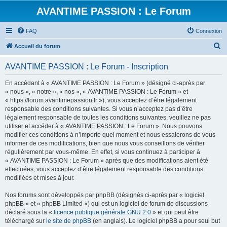
AVANTIME PASSION : Le Forum
FAQ
Connexion
R
Accueil du forum
e
AVANTIME PASSION : Le Forum - Inscription
c
h
En accédant à « AVANTIME PASSION : Le Forum » (désigné ci-après par
« nous », « notre », « nos », « AVANTIME PASSION : Le Forum » et
e
« https://forum.avantimepassion.fr »), vous acceptez d’être légalement
r
responsable des conditions suivantes. Si vous n’acceptez pas d’être
légalement responsable de toutes les conditions suivantes, veuillez ne pas
c
utiliser et accéder à « AVANTIME PASSION : Le Forum ». Nous pouvons
h
modifier ces conditions à n’importe quel moment et nous essaierons de vous
informer de ces modifications, bien que nous vous conseillons de vérifier
e
régulièrement par vous-même. En effet, si vous continuez à participer à
r
« AVANTIME PASSION : Le Forum » après que des modifications aient été
effectuées, vous acceptez d’être légalement responsable des conditions
modifiées et mises à jour.
Nos forums sont développés par phpBB (désignés ci-après par « logiciel
phpBB » et « phpBB Limited ») qui est un logiciel de forum de discussions
déclaré sous la «
licence publique générale GNU 2.0
» et qui peut être
téléchargé sur
le site de phpBB
(en anglais). Le logiciel phpBB a pour seul but