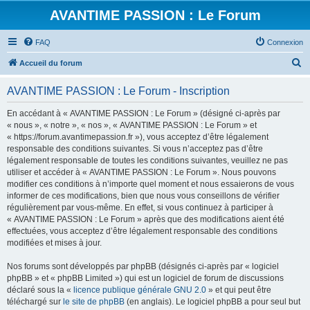
AVANTIME PASSION : Le Forum
FAQ
Connexion
R
Accueil du forum
e
AVANTIME PASSION : Le Forum - Inscription
c
h
En accédant à « AVANTIME PASSION : Le Forum » (désigné ci-après par
« nous », « notre », « nos », « AVANTIME PASSION : Le Forum » et
e
« https://forum.avantimepassion.fr »), vous acceptez d’être légalement
r
responsable des conditions suivantes. Si vous n’acceptez pas d’être
légalement responsable de toutes les conditions suivantes, veuillez ne pas
c
utiliser et accéder à « AVANTIME PASSION : Le Forum ». Nous pouvons
h
modifier ces conditions à n’importe quel moment et nous essaierons de vous
informer de ces modifications, bien que nous vous conseillons de vérifier
e
régulièrement par vous-même. En effet, si vous continuez à participer à
r
« AVANTIME PASSION : Le Forum » après que des modifications aient été
effectuées, vous acceptez d’être légalement responsable des conditions
modifiées et mises à jour.
Nos forums sont développés par phpBB (désignés ci-après par « logiciel
phpBB » et « phpBB Limited ») qui est un logiciel de forum de discussions
déclaré sous la «
licence publique générale GNU 2.0
» et qui peut être
téléchargé sur
le site de phpBB
(en anglais). Le logiciel phpBB a pour seul but