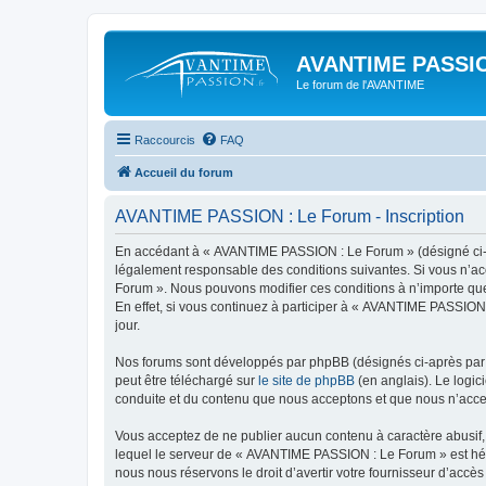
AVANTIME PASSIO
Le forum de l'AVANTIME
Raccourcis
FAQ
Accueil du forum
AVANTIME PASSION : Le Forum - Inscription
En accédant à « AVANTIME PASSION : Le Forum » (désigné ci-apr
légalement responsable des conditions suivantes. Si vous n’ac
Forum ». Nous pouvons modifier ces conditions à n’importe que
En effet, si vous continuez à participer à « AVANTIME PASSION
jour.
Nos forums sont développés par phpBB (désignés ci-après par «
peut être téléchargé sur
le site de phpBB
(en anglais). Le logic
conduite et du contenu que nous acceptons et que nous n’acce
Vous acceptez de ne publier aucun contenu à caractère abusif, 
lequel le serveur de « AVANTIME PASSION : Le Forum » est hébe
nous nous réservons le droit d’avertir votre fournisseur d’accès