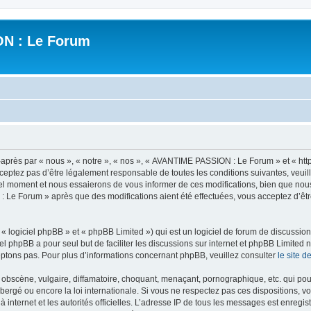
N : Le Forum
ès par « nous », « notre », « nos », « AVANTIME PASSION : Le Forum » et « https
ceptez pas d’être légalement responsable de toutes les conditions suivantes, veui
l moment et nous essaierons de vous informer de ces modifications, bien que nou
 : Le Forum » après que des modifications aient été effectuées, vous acceptez d’ê
 logiciel phpBB » et « phpBB Limited ») qui est un logiciel de forum de discussio
iel phpBB a pour seul but de faciliter les discussions sur internet et phpBB Limit
ptons pas. Pour plus d’informations concernant phpBB, veuillez consulter
le site 
obscène, vulgaire, diffamatoire, choquant, menaçant, pornographique, etc. qui pourr
rgé ou encore la loi internationale. Si vous ne respectez pas ces dispositions, vo
 à internet et les autorités officielles. L’adresse IP de tous les messages est enregi