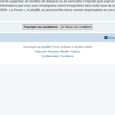
oit de supprimer, de modifier, de déplacer ou de verrouiller n’importe quel sujet 
es informations que vous avez renseignées soient enregistrées dans notre base de 
SION : Le Forum », ni phpBB, ne pourront être tenus comme responsables en cas de
Nous
Développé par
phpBB
® Forum Software © phpBB Limited
Traduction française officielle
©
Qiaeru
Confidentialité
|
Conditions