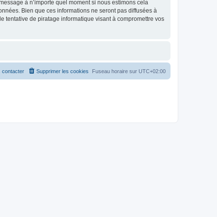
et message à n’importe quel moment si nous estimons cela
données. Bien que ces informations ne seront pas diffusées à
 tentative de piratage informatique visant à compromettre vos
 contacter
Supprimer les cookies
Fuseau horaire sur
UTC+02:00