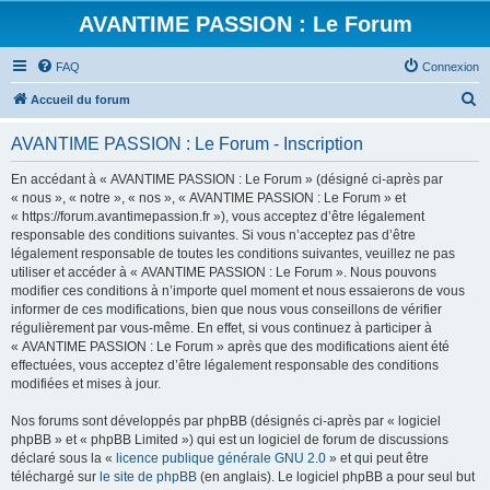
AVANTIME PASSION : Le Forum
FAQ
Connexion
R
Accueil du forum
e
AVANTIME PASSION : Le Forum - Inscription
c
h
En accédant à « AVANTIME PASSION : Le Forum » (désigné ci-après par
« nous », « notre », « nos », « AVANTIME PASSION : Le Forum » et
e
« https://forum.avantimepassion.fr »), vous acceptez d’être légalement
r
responsable des conditions suivantes. Si vous n’acceptez pas d’être
légalement responsable de toutes les conditions suivantes, veuillez ne pas
c
utiliser et accéder à « AVANTIME PASSION : Le Forum ». Nous pouvons
h
modifier ces conditions à n’importe quel moment et nous essaierons de vous
informer de ces modifications, bien que nous vous conseillons de vérifier
e
régulièrement par vous-même. En effet, si vous continuez à participer à
r
« AVANTIME PASSION : Le Forum » après que des modifications aient été
effectuées, vous acceptez d’être légalement responsable des conditions
modifiées et mises à jour.
Nos forums sont développés par phpBB (désignés ci-après par « logiciel
phpBB » et « phpBB Limited ») qui est un logiciel de forum de discussions
déclaré sous la «
licence publique générale GNU 2.0
» et qui peut être
téléchargé sur
le site de phpBB
(en anglais). Le logiciel phpBB a pour seul but