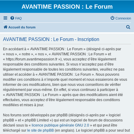
AVANTIME PASSION : Le Forum
FAQ
Connexion
R
Accueil du forum
e
AVANTIME PASSION : Le Forum - Inscription
c
h
En accédant à « AVANTIME PASSION : Le Forum » (désigné ci-après par
« nous », « notre », « nos », « AVANTIME PASSION : Le Forum » et
e
« https://forum.avantimepassion.fr »), vous acceptez d’être légalement
r
responsable des conditions suivantes. Si vous n’acceptez pas d’être
légalement responsable de toutes les conditions suivantes, veuillez ne pas
c
utiliser et accéder à « AVANTIME PASSION : Le Forum ». Nous pouvons
h
modifier ces conditions à n’importe quel moment et nous essaierons de vous
informer de ces modifications, bien que nous vous conseillons de vérifier
e
régulièrement par vous-même. En effet, si vous continuez à participer à
r
« AVANTIME PASSION : Le Forum » après que des modifications aient été
effectuées, vous acceptez d’être légalement responsable des conditions
modifiées et mises à jour.
Nos forums sont développés par phpBB (désignés ci-après par « logiciel
phpBB » et « phpBB Limited ») qui est un logiciel de forum de discussions
déclaré sous la «
licence publique générale GNU 2.0
» et qui peut être
téléchargé sur
le site de phpBB
(en anglais). Le logiciel phpBB a pour seul but