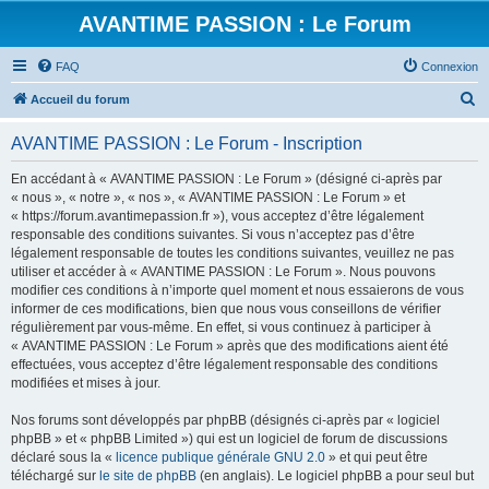
AVANTIME PASSION : Le Forum
FAQ
Connexion
R
Accueil du forum
e
AVANTIME PASSION : Le Forum - Inscription
c
h
En accédant à « AVANTIME PASSION : Le Forum » (désigné ci-après par
« nous », « notre », « nos », « AVANTIME PASSION : Le Forum » et
e
« https://forum.avantimepassion.fr »), vous acceptez d’être légalement
r
responsable des conditions suivantes. Si vous n’acceptez pas d’être
légalement responsable de toutes les conditions suivantes, veuillez ne pas
c
utiliser et accéder à « AVANTIME PASSION : Le Forum ». Nous pouvons
h
modifier ces conditions à n’importe quel moment et nous essaierons de vous
informer de ces modifications, bien que nous vous conseillons de vérifier
e
régulièrement par vous-même. En effet, si vous continuez à participer à
r
« AVANTIME PASSION : Le Forum » après que des modifications aient été
effectuées, vous acceptez d’être légalement responsable des conditions
modifiées et mises à jour.
Nos forums sont développés par phpBB (désignés ci-après par « logiciel
phpBB » et « phpBB Limited ») qui est un logiciel de forum de discussions
déclaré sous la «
licence publique générale GNU 2.0
» et qui peut être
téléchargé sur
le site de phpBB
(en anglais). Le logiciel phpBB a pour seul but