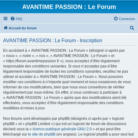
AVANTIME PASSION : Le Forum
FAQ
Connexion
R
Accueil du forum
e
AVANTIME PASSION : Le Forum - Inscription
c
h
En accédant à « AVANTIME PASSION : Le Forum » (désigné ci-après par
« nous », « notre », « nos », « AVANTIME PASSION : Le Forum » et
e
« https://forum.avantimepassion.fr »), vous acceptez d’être légalement
r
responsable des conditions suivantes. Si vous n’acceptez pas d’être
légalement responsable de toutes les conditions suivantes, veuillez ne pas
c
utiliser et accéder à « AVANTIME PASSION : Le Forum ». Nous pouvons
h
modifier ces conditions à n’importe quel moment et nous essaierons de vous
informer de ces modifications, bien que nous vous conseillons de vérifier
e
régulièrement par vous-même. En effet, si vous continuez à participer à
r
« AVANTIME PASSION : Le Forum » après que des modifications aient été
effectuées, vous acceptez d’être légalement responsable des conditions
modifiées et mises à jour.
Nos forums sont développés par phpBB (désignés ci-après par « logiciel
phpBB » et « phpBB Limited ») qui est un logiciel de forum de discussions
déclaré sous la «
licence publique générale GNU 2.0
» et qui peut être
téléchargé sur
le site de phpBB
(en anglais). Le logiciel phpBB a pour seul but