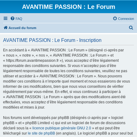
AVANTIME PASSION : Le Forum
FAQ
Connexion
R
Accueil du forum
e
AVANTIME PASSION : Le Forum - Inscription
c
h
En accédant à « AVANTIME PASSION : Le Forum » (désigné ci-après par
« nous », « notre », « nos », « AVANTIME PASSION : Le Forum » et
e
« https://forum.avantimepassion.fr »), vous acceptez d’être légalement
r
responsable des conditions suivantes. Si vous n’acceptez pas d’être
légalement responsable de toutes les conditions suivantes, veuillez ne pas
c
utiliser et accéder à « AVANTIME PASSION : Le Forum ». Nous pouvons
h
modifier ces conditions à n’importe quel moment et nous essaierons de vous
informer de ces modifications, bien que nous vous conseillons de vérifier
e
régulièrement par vous-même. En effet, si vous continuez à participer à
r
« AVANTIME PASSION : Le Forum » après que des modifications aient été
effectuées, vous acceptez d’être légalement responsable des conditions
modifiées et mises à jour.
Nos forums sont développés par phpBB (désignés ci-après par « logiciel
phpBB » et « phpBB Limited ») qui est un logiciel de forum de discussions
déclaré sous la «
licence publique générale GNU 2.0
» et qui peut être
téléchargé sur
le site de phpBB
(en anglais). Le logiciel phpBB a pour seul but