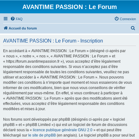
AVANTIME PASSION : Le Forum
FAQ
Connexion
R
Accueil du forum
e
AVANTIME PASSION : Le Forum - Inscription
c
h
En accédant à « AVANTIME PASSION : Le Forum » (désigné ci-après par
« nous », « notre », « nos », « AVANTIME PASSION : Le Forum » et
e
« https://forum.avantimepassion.fr »), vous acceptez d’être légalement
r
responsable des conditions suivantes. Si vous n’acceptez pas d’être
légalement responsable de toutes les conditions suivantes, veuillez ne pas
c
utiliser et accéder à « AVANTIME PASSION : Le Forum ». Nous pouvons
h
modifier ces conditions à n’importe quel moment et nous essaierons de vous
informer de ces modifications, bien que nous vous conseillons de vérifier
e
régulièrement par vous-même. En effet, si vous continuez à participer à
r
« AVANTIME PASSION : Le Forum » après que des modifications aient été
effectuées, vous acceptez d’être légalement responsable des conditions
modifiées et mises à jour.
Nos forums sont développés par phpBB (désignés ci-après par « logiciel
phpBB » et « phpBB Limited ») qui est un logiciel de forum de discussions
déclaré sous la «
licence publique générale GNU 2.0
» et qui peut être
téléchargé sur
le site de phpBB
(en anglais). Le logiciel phpBB a pour seul but