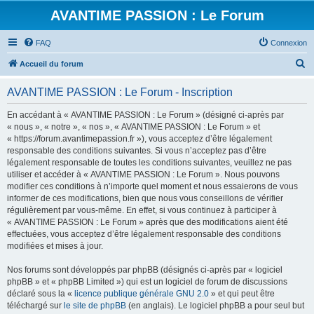
AVANTIME PASSION : Le Forum
FAQ
Connexion
R
Accueil du forum
e
AVANTIME PASSION : Le Forum - Inscription
c
h
En accédant à « AVANTIME PASSION : Le Forum » (désigné ci-après par
« nous », « notre », « nos », « AVANTIME PASSION : Le Forum » et
e
« https://forum.avantimepassion.fr »), vous acceptez d’être légalement
r
responsable des conditions suivantes. Si vous n’acceptez pas d’être
légalement responsable de toutes les conditions suivantes, veuillez ne pas
c
utiliser et accéder à « AVANTIME PASSION : Le Forum ». Nous pouvons
h
modifier ces conditions à n’importe quel moment et nous essaierons de vous
informer de ces modifications, bien que nous vous conseillons de vérifier
e
régulièrement par vous-même. En effet, si vous continuez à participer à
r
« AVANTIME PASSION : Le Forum » après que des modifications aient été
effectuées, vous acceptez d’être légalement responsable des conditions
modifiées et mises à jour.
Nos forums sont développés par phpBB (désignés ci-après par « logiciel
phpBB » et « phpBB Limited ») qui est un logiciel de forum de discussions
déclaré sous la «
licence publique générale GNU 2.0
» et qui peut être
téléchargé sur
le site de phpBB
(en anglais). Le logiciel phpBB a pour seul but