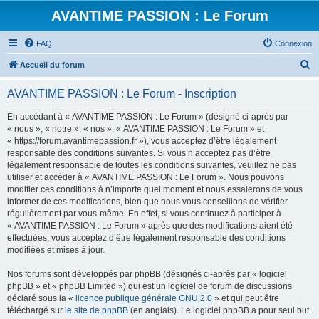
AVANTIME PASSION : Le Forum
FAQ
Connexion
R
Accueil du forum
e
AVANTIME PASSION : Le Forum - Inscription
c
h
En accédant à « AVANTIME PASSION : Le Forum » (désigné ci-après par
« nous », « notre », « nos », « AVANTIME PASSION : Le Forum » et
e
« https://forum.avantimepassion.fr »), vous acceptez d’être légalement
r
responsable des conditions suivantes. Si vous n’acceptez pas d’être
légalement responsable de toutes les conditions suivantes, veuillez ne pas
c
utiliser et accéder à « AVANTIME PASSION : Le Forum ». Nous pouvons
h
modifier ces conditions à n’importe quel moment et nous essaierons de vous
informer de ces modifications, bien que nous vous conseillons de vérifier
e
régulièrement par vous-même. En effet, si vous continuez à participer à
r
« AVANTIME PASSION : Le Forum » après que des modifications aient été
effectuées, vous acceptez d’être légalement responsable des conditions
modifiées et mises à jour.
Nos forums sont développés par phpBB (désignés ci-après par « logiciel
phpBB » et « phpBB Limited ») qui est un logiciel de forum de discussions
déclaré sous la «
licence publique générale GNU 2.0
» et qui peut être
téléchargé sur
le site de phpBB
(en anglais). Le logiciel phpBB a pour seul but