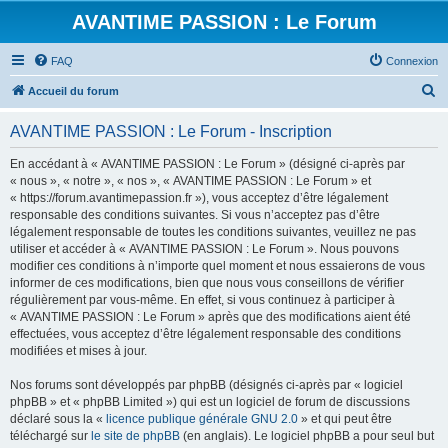
AVANTIME PASSION : Le Forum
FAQ
Connexion
R
Accueil du forum
e
AVANTIME PASSION : Le Forum - Inscription
c
h
En accédant à « AVANTIME PASSION : Le Forum » (désigné ci-après par
« nous », « notre », « nos », « AVANTIME PASSION : Le Forum » et
e
« https://forum.avantimepassion.fr »), vous acceptez d’être légalement
r
responsable des conditions suivantes. Si vous n’acceptez pas d’être
légalement responsable de toutes les conditions suivantes, veuillez ne pas
c
utiliser et accéder à « AVANTIME PASSION : Le Forum ». Nous pouvons
h
modifier ces conditions à n’importe quel moment et nous essaierons de vous
informer de ces modifications, bien que nous vous conseillons de vérifier
e
régulièrement par vous-même. En effet, si vous continuez à participer à
r
« AVANTIME PASSION : Le Forum » après que des modifications aient été
effectuées, vous acceptez d’être légalement responsable des conditions
modifiées et mises à jour.
Nos forums sont développés par phpBB (désignés ci-après par « logiciel
phpBB » et « phpBB Limited ») qui est un logiciel de forum de discussions
déclaré sous la «
licence publique générale GNU 2.0
» et qui peut être
téléchargé sur
le site de phpBB
(en anglais). Le logiciel phpBB a pour seul but