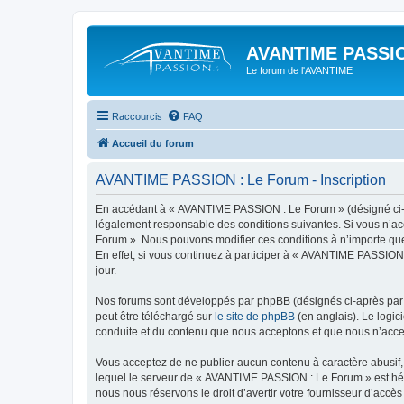
AVANTIME PASSIO
Le forum de l'AVANTIME
Raccourcis
FAQ
Accueil du forum
AVANTIME PASSION : Le Forum - Inscription
En accédant à « AVANTIME PASSION : Le Forum » (désigné ci-apr
légalement responsable des conditions suivantes. Si vous n’ac
Forum ». Nous pouvons modifier ces conditions à n’importe que
En effet, si vous continuez à participer à « AVANTIME PASSION
jour.
Nos forums sont développés par phpBB (désignés ci-après par «
peut être téléchargé sur
le site de phpBB
(en anglais). Le logic
conduite et du contenu que nous acceptons et que nous n’acce
Vous acceptez de ne publier aucun contenu à caractère abusif, 
lequel le serveur de « AVANTIME PASSION : Le Forum » est hébe
nous nous réservons le droit d’avertir votre fournisseur d’accès