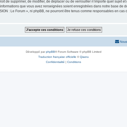
oit de supprimer, de modifier, de déplacer ou de verrouiller n’importe quel sujet 
es informations que vous avez renseignées soient enregistrées dans notre base de 
SION : Le Forum », ni phpBB, ne pourront être tenus comme responsables en cas de
Nous
Développé par
phpBB
® Forum Software © phpBB Limited
Traduction française officielle
©
Qiaeru
Confidentialité
|
Conditions