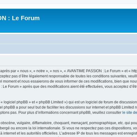
N : Le Forum
ès par « nous », « notre », « nos », « AVANTIME PASSION : Le Forum » et « https
ceptez pas d’être légalement responsable de toutes les conditions suivantes, veui
l moment et nous essaierons de vous informer de ces modifications, bien que nou
 : Le Forum » après que des modifications aient été effectuées, vous acceptez d’ê
 logiciel phpBB » et « phpBB Limited ») qui est un logiciel de forum de discussio
iel phpBB a pour seul but de faciliter les discussions sur internet et phpBB Limit
ptons pas. Pour plus d’informations concernant phpBB, veuillez consulter
le site 
obscène, vulgaire, diffamatoire, choquant, menaçant, pornographique, etc. qui pourr
rgé ou encore la loi internationale. Si vous ne respectez pas ces dispositions, vo
 à internet et les autorités officielles. L’adresse IP de tous les messages est enregi