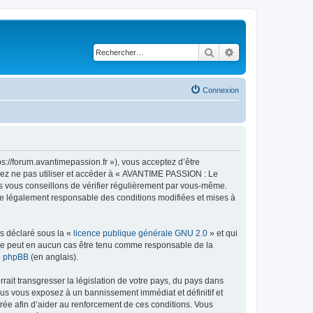
Rechercher
Recherche avancé
Connexion
://forum.avantimepassion.fr »), vous acceptez d’être
llez ne pas utiliser et accéder à « AVANTIME PASSION : Le
s vous conseillons de vérifier régulièrement par vous-même.
tre légalement responsable des conditions modifiées et mises à
ns déclaré sous la «
licence publique générale GNU 2.0
» et qui
ed ne peut en aucun cas être tenu comme responsable de la
de phpBB
(en anglais).
ait transgresser la législation de votre pays, du pays dans
us vous exposez à un bannissement immédiat et définitif et
strée afin d’aider au renforcement de ces conditions. Vous