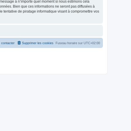
et message à n’importe quel moment si nous estimons cela
données. Bien que ces informations ne seront pas diffusées à
 tentative de piratage informatique visant à compromettre vos
 contacter
Supprimer les cookies
Fuseau horaire sur
UTC+02:00