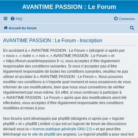
AVANTIME PASSION : Le Forum
FAQ
Connexion
R
Accueil du forum
e
AVANTIME PASSION : Le Forum - Inscription
c
h
En accédant à « AVANTIME PASSION : Le Forum » (désigné ci-après par
« nous », « notre », « nos », « AVANTIME PASSION : Le Forum » et
e
« https://forum.avantimepassion.fr »), vous acceptez d’être légalement
r
responsable des conditions suivantes. Si vous n’acceptez pas d’être
légalement responsable de toutes les conditions suivantes, veuillez ne pas
c
utiliser et accéder à « AVANTIME PASSION : Le Forum ». Nous pouvons
h
modifier ces conditions à n’importe quel moment et nous essaierons de vous
informer de ces modifications, bien que nous vous conseillons de vérifier
e
régulièrement par vous-même. En effet, si vous continuez à participer à
r
« AVANTIME PASSION : Le Forum » après que des modifications aient été
effectuées, vous acceptez d’être légalement responsable des conditions
modifiées et mises à jour.
Nos forums sont développés par phpBB (désignés ci-après par « logiciel
phpBB » et « phpBB Limited ») qui est un logiciel de forum de discussions
déclaré sous la «
licence publique générale GNU 2.0
» et qui peut être
téléchargé sur
le site de phpBB
(en anglais). Le logiciel phpBB a pour seul but