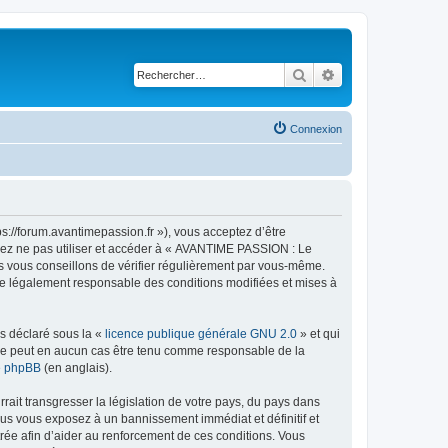
Rechercher
Recherche avancé
Connexion
://forum.avantimepassion.fr »), vous acceptez d’être
llez ne pas utiliser et accéder à « AVANTIME PASSION : Le
s vous conseillons de vérifier régulièrement par vous-même.
tre légalement responsable des conditions modifiées et mises à
ns déclaré sous la «
licence publique générale GNU 2.0
» et qui
ed ne peut en aucun cas être tenu comme responsable de la
de phpBB
(en anglais).
ait transgresser la législation de votre pays, du pays dans
us vous exposez à un bannissement immédiat et définitif et
strée afin d’aider au renforcement de ces conditions. Vous