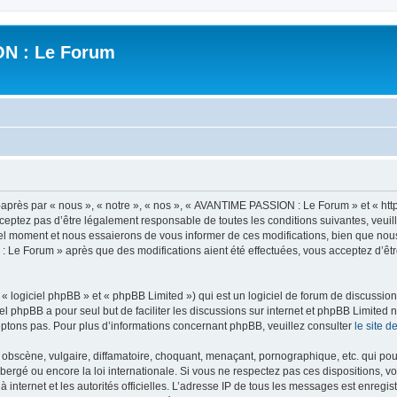
N : Le Forum
ès par « nous », « notre », « nos », « AVANTIME PASSION : Le Forum » et « https
ceptez pas d’être légalement responsable de toutes les conditions suivantes, veui
l moment et nous essaierons de vous informer de ces modifications, bien que nou
 : Le Forum » après que des modifications aient été effectuées, vous acceptez d’ê
 logiciel phpBB » et « phpBB Limited ») qui est un logiciel de forum de discussio
iel phpBB a pour seul but de faciliter les discussions sur internet et phpBB Limit
ptons pas. Pour plus d’informations concernant phpBB, veuillez consulter
le site 
obscène, vulgaire, diffamatoire, choquant, menaçant, pornographique, etc. qui pourr
rgé ou encore la loi internationale. Si vous ne respectez pas ces dispositions, vo
 à internet et les autorités officielles. L’adresse IP de tous les messages est enregi