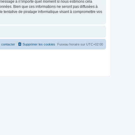
et message à n’importe quel moment si nous estimons cela
données. Bien que ces informations ne seront pas diffusées à
 tentative de piratage informatique visant à compromettre vos
 contacter
Supprimer les cookies
Fuseau horaire sur
UTC+02:00