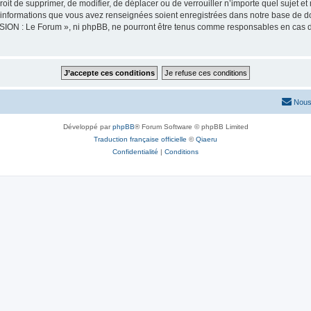
oit de supprimer, de modifier, de déplacer ou de verrouiller n’importe quel sujet 
es informations que vous avez renseignées soient enregistrées dans notre base de 
SION : Le Forum », ni phpBB, ne pourront être tenus comme responsables en cas de
Nous
Développé par
phpBB
® Forum Software © phpBB Limited
Traduction française officielle
©
Qiaeru
Confidentialité
|
Conditions