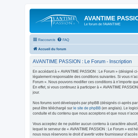
AVANTIME PASSIO
Le forum de l'AVANTIME
Raccourcis
FAQ
Accueil du forum
AVANTIME PASSION : Le Forum - Inscription
En accédant à « AVANTIME PASSION : Le Forum » (désigné ci-apr
légalement responsable des conditions suivantes. Si vous n’ac
Forum ». Nous pouvons modifier ces conditions à n’importe que
En effet, si vous continuez à participer à « AVANTIME PASSION
jour.
Nos forums sont développés par phpBB (désignés ci-après par «
peut être téléchargé sur
le site de phpBB
(en anglais). Le logic
conduite et du contenu que nous acceptons et que nous n’acce
Vous acceptez de ne publier aucun contenu à caractère abusif, 
lequel le serveur de « AVANTIME PASSION : Le Forum » est hébe
nous nous réservons le droit d’avertir votre fournisseur d’accès