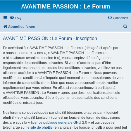
AVANTIME PASSION : Le Forum
FAQ
Connexion
R
Accueil du forum
e
AVANTIME PASSION : Le Forum - Inscription
c
h
En accédant à « AVANTIME PASSION : Le Forum » (désigné ci-après par
« nous », « notre », « nos », « AVANTIME PASSION : Le Forum » et
e
« https://forum.avantimepassion.fr »), vous acceptez d’être légalement
r
responsable des conditions suivantes. Si vous n’acceptez pas d’être
légalement responsable de toutes les conditions suivantes, veuillez ne pas
c
utiliser et accéder à « AVANTIME PASSION : Le Forum ». Nous pouvons
h
modifier ces conditions à n’importe quel moment et nous essaierons de vous
informer de ces modifications, bien que nous vous conseillons de vérifier
e
régulièrement par vous-même. En effet, si vous continuez à participer à
r
« AVANTIME PASSION : Le Forum » après que des modifications aient été
effectuées, vous acceptez d’être légalement responsable des conditions
modifiées et mises à jour.
Nos forums sont développés par phpBB (désignés ci-après par « logiciel
phpBB » et « phpBB Limited ») qui est un logiciel de forum de discussions
déclaré sous la «
licence publique générale GNU 2.0
» et qui peut être
téléchargé sur
le site de phpBB
(en anglais). Le logiciel phpBB a pour seul but