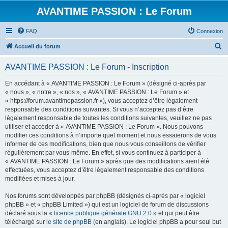
AVANTIME PASSION : Le Forum
FAQ
Connexion
R
Accueil du forum
e
AVANTIME PASSION : Le Forum - Inscription
c
h
En accédant à « AVANTIME PASSION : Le Forum » (désigné ci-après par
« nous », « notre », « nos », « AVANTIME PASSION : Le Forum » et
e
« https://forum.avantimepassion.fr »), vous acceptez d’être légalement
r
responsable des conditions suivantes. Si vous n’acceptez pas d’être
légalement responsable de toutes les conditions suivantes, veuillez ne pas
c
utiliser et accéder à « AVANTIME PASSION : Le Forum ». Nous pouvons
h
modifier ces conditions à n’importe quel moment et nous essaierons de vous
informer de ces modifications, bien que nous vous conseillons de vérifier
e
régulièrement par vous-même. En effet, si vous continuez à participer à
r
« AVANTIME PASSION : Le Forum » après que des modifications aient été
effectuées, vous acceptez d’être légalement responsable des conditions
modifiées et mises à jour.
Nos forums sont développés par phpBB (désignés ci-après par « logiciel
phpBB » et « phpBB Limited ») qui est un logiciel de forum de discussions
déclaré sous la «
licence publique générale GNU 2.0
» et qui peut être
téléchargé sur
le site de phpBB
(en anglais). Le logiciel phpBB a pour seul but