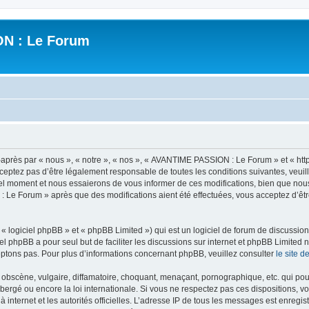
N : Le Forum
ès par « nous », « notre », « nos », « AVANTIME PASSION : Le Forum » et « https
ceptez pas d’être légalement responsable de toutes les conditions suivantes, veui
l moment et nous essaierons de vous informer de ces modifications, bien que nou
 : Le Forum » après que des modifications aient été effectuées, vous acceptez d’ê
 logiciel phpBB » et « phpBB Limited ») qui est un logiciel de forum de discussio
iel phpBB a pour seul but de faciliter les discussions sur internet et phpBB Limit
ptons pas. Pour plus d’informations concernant phpBB, veuillez consulter
le site 
obscène, vulgaire, diffamatoire, choquant, menaçant, pornographique, etc. qui pourr
rgé ou encore la loi internationale. Si vous ne respectez pas ces dispositions, vo
 à internet et les autorités officielles. L’adresse IP de tous les messages est enregi