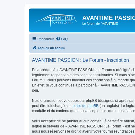
AVANTIME PASSIO
Le forum de l'AVANTIME
Raccourcis
FAQ
Accueil du forum
AVANTIME PASSION : Le Forum - Inscription
En accédant à « AVANTIME PASSION : Le Forum » (désigné ci-apr
légalement responsable des conditions suivantes. Si vous n’ac
Forum ». Nous pouvons modifier ces conditions à n’importe que
En effet, si vous continuez à participer à « AVANTIME PASSION
jour.
Nos forums sont développés par phpBB (désignés ci-après par «
peut être téléchargé sur
le site de phpBB
(en anglais). Le logic
conduite et du contenu que nous acceptons et que nous n’acce
Vous acceptez de ne publier aucun contenu à caractère abusif, 
lequel le serveur de « AVANTIME PASSION : Le Forum » est hébe
nous nous réservons le droit d’avertir votre fournisseur d’accès