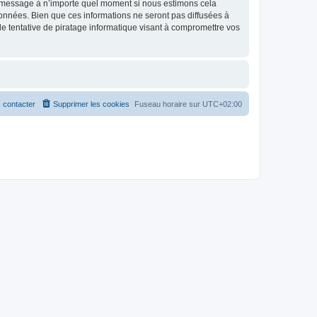
et message à n’importe quel moment si nous estimons cela
données. Bien que ces informations ne seront pas diffusées à
 tentative de piratage informatique visant à compromettre vos
 contacter
Supprimer les cookies
Fuseau horaire sur
UTC+02:00