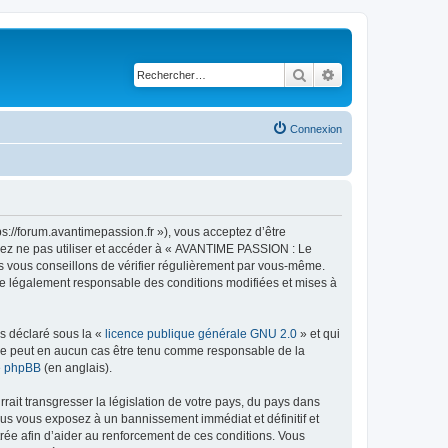
Rechercher
Recherche avancé
Connexion
://forum.avantimepassion.fr »), vous acceptez d’être
llez ne pas utiliser et accéder à « AVANTIME PASSION : Le
s vous conseillons de vérifier régulièrement par vous-même.
tre légalement responsable des conditions modifiées et mises à
ns déclaré sous la «
licence publique générale GNU 2.0
» et qui
ed ne peut en aucun cas être tenu comme responsable de la
de phpBB
(en anglais).
ait transgresser la législation de votre pays, du pays dans
us vous exposez à un bannissement immédiat et définitif et
strée afin d’aider au renforcement de ces conditions. Vous