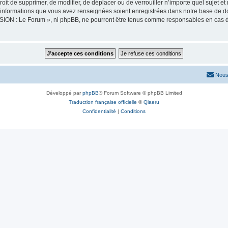
oit de supprimer, de modifier, de déplacer ou de verrouiller n’importe quel sujet 
es informations que vous avez renseignées soient enregistrées dans notre base de 
SION : Le Forum », ni phpBB, ne pourront être tenus comme responsables en cas de
Nous
Développé par
phpBB
® Forum Software © phpBB Limited
Traduction française officielle
©
Qiaeru
Confidentialité
|
Conditions