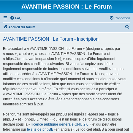
AVANTIME PASSION : Le Forum
FAQ
Connexion
R
Accueil du forum
e
AVANTIME PASSION : Le Forum - Inscription
c
h
En accédant à « AVANTIME PASSION : Le Forum » (désigné ci-après par
« nous », « notre », « nos », « AVANTIME PASSION : Le Forum » et
e
« https://forum.avantimepassion.fr »), vous acceptez d’être légalement
r
responsable des conditions suivantes. Si vous n’acceptez pas d’être
légalement responsable de toutes les conditions suivantes, veuillez ne pas
c
utiliser et accéder à « AVANTIME PASSION : Le Forum ». Nous pouvons
h
modifier ces conditions à n’importe quel moment et nous essaierons de vous
informer de ces modifications, bien que nous vous conseillons de vérifier
e
régulièrement par vous-même. En effet, si vous continuez à participer à
r
« AVANTIME PASSION : Le Forum » après que des modifications aient été
effectuées, vous acceptez d’être légalement responsable des conditions
modifiées et mises à jour.
Nos forums sont développés par phpBB (désignés ci-après par « logiciel
phpBB » et « phpBB Limited ») qui est un logiciel de forum de discussions
déclaré sous la «
licence publique générale GNU 2.0
» et qui peut être
téléchargé sur
le site de phpBB
(en anglais). Le logiciel phpBB a pour seul but