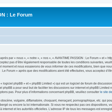
N : Le Forum
ès par « nous », « notre », « nos », « AVANTIME PASSION : Le Forum » et « https
ceptez pas d’être légalement responsable de toutes les conditions suivantes, veui
l moment et nous essaierons de vous informer de ces modifications, bien que nou
 : Le Forum » après que des modifications aient été effectuées, vous acceptez d’ê
 logiciel phpBB » et « phpBB Limited ») qui est un logiciel de forum de discussio
iel phpBB a pour seul but de faciliter les discussions sur internet et phpBB Limit
ptons pas. Pour plus d’informations concernant phpBB, veuillez consulter
le site 
obscène, vulgaire, diffamatoire, choquant, menaçant, pornographique, etc. qui pourr
rgé ou encore la loi internationale. Si vous ne respectez pas ces dispositions, vo
 à internet et les autorités officielles. L’adresse IP de tous les messages est enregi