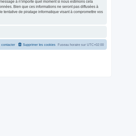
et message à n’importe quel moment si nous estimons cela
données. Bien que ces informations ne seront pas diffusées à
 tentative de piratage informatique visant à compromettre vos
 contacter
Supprimer les cookies
Fuseau horaire sur
UTC+02:00