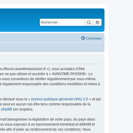
Rechercher
Recherche avancé
Connexion
://forum.avantimepassion.fr »), vous acceptez d’être
llez ne pas utiliser et accéder à « AVANTIME PASSION : Le
s vous conseillons de vérifier régulièrement par vous-même.
tre légalement responsable des conditions modifiées et mises à
ns déclaré sous la «
licence publique générale GNU 2.0
» et qui
ed ne peut en aucun cas être tenu comme responsable de la
de phpBB
(en anglais).
ait transgresser la législation de votre pays, du pays dans
us vous exposez à un bannissement immédiat et définitif et
strée afin d’aider au renforcement de ces conditions. Vous