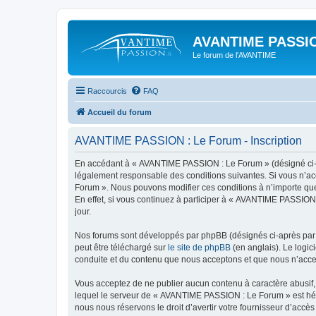
AVANTIME PASSIO
Le forum de l'AVANTIME
Raccourcis
FAQ
Accueil du forum
AVANTIME PASSION : Le Forum - Inscription
En accédant à « AVANTIME PASSION : Le Forum » (désigné ci-apr
légalement responsable des conditions suivantes. Si vous n’ac
Forum ». Nous pouvons modifier ces conditions à n’importe que
En effet, si vous continuez à participer à « AVANTIME PASSION
jour.
Nos forums sont développés par phpBB (désignés ci-après par «
peut être téléchargé sur
le site de phpBB
(en anglais). Le logic
conduite et du contenu que nous acceptons et que nous n’acce
Vous acceptez de ne publier aucun contenu à caractère abusif, 
lequel le serveur de « AVANTIME PASSION : Le Forum » est hébe
nous nous réservons le droit d’avertir votre fournisseur d’accès