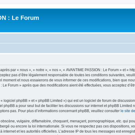
N : Le Forum
ès par « nous », « notre », « nos », « AVANTIME PASSION : Le Forum » et « https
ceptez pas d’être légalement responsable de toutes les conditions suivantes, veui
l moment et nous essaierons de vous informer de ces modifications, bien que nou
 : Le Forum » après que des modifications aient été effectuées, vous acceptez d’ê
 logiciel phpBB » et « phpBB Limited ») qui est un logiciel de forum de discussio
iel phpBB a pour seul but de faciliter les discussions sur internet et phpBB Limit
ptons pas. Pour plus d’informations concernant phpBB, veuillez consulter
le site 
obscène, vulgaire, diffamatoire, choquant, menaçant, pornographique, etc. qui pourr
rgé ou encore la loi internationale. Si vous ne respectez pas ces dispositions, vo
 à internet et les autorités officielles. L’adresse IP de tous les messages est enregi