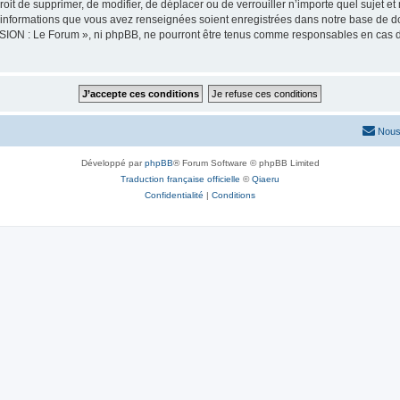
oit de supprimer, de modifier, de déplacer ou de verrouiller n’importe quel sujet 
es informations que vous avez renseignées soient enregistrées dans notre base de 
SION : Le Forum », ni phpBB, ne pourront être tenus comme responsables en cas de
Nous
Développé par
phpBB
® Forum Software © phpBB Limited
Traduction française officielle
©
Qiaeru
Confidentialité
|
Conditions