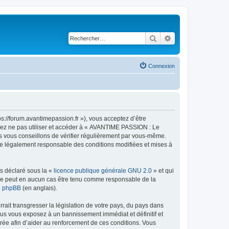
Rechercher
Recherche avancé
Connexion
://forum.avantimepassion.fr »), vous acceptez d’être
llez ne pas utiliser et accéder à « AVANTIME PASSION : Le
s vous conseillons de vérifier régulièrement par vous-même.
tre légalement responsable des conditions modifiées et mises à
ns déclaré sous la «
licence publique générale GNU 2.0
» et qui
ed ne peut en aucun cas être tenu comme responsable de la
de phpBB
(en anglais).
ait transgresser la législation de votre pays, du pays dans
us vous exposez à un bannissement immédiat et définitif et
strée afin d’aider au renforcement de ces conditions. Vous