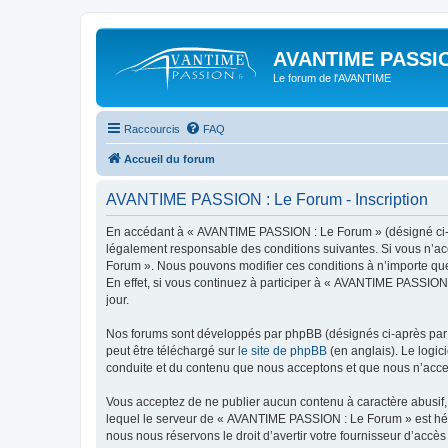
AVANTIME PASSIO
Le forum de l'AVANTIME
Raccourcis
FAQ
Accueil du forum
AVANTIME PASSION : Le Forum - Inscription
En accédant à « AVANTIME PASSION : Le Forum » (désigné ci-apr
légalement responsable des conditions suivantes. Si vous n’ac
Forum ». Nous pouvons modifier ces conditions à n’importe que
En effet, si vous continuez à participer à « AVANTIME PASSION
jour.
Nos forums sont développés par phpBB (désignés ci-après par «
peut être téléchargé sur
le site de phpBB
(en anglais). Le logic
conduite et du contenu que nous acceptons et que nous n’acce
Vous acceptez de ne publier aucun contenu à caractère abusif, 
lequel le serveur de « AVANTIME PASSION : Le Forum » est hébe
nous nous réservons le droit d’avertir votre fournisseur d’accès