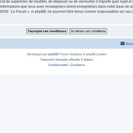
oit de supprimer, de modifier, de déplacer ou de verrouiller n’importe quel sujet 
es informations que vous avez renseignées soient enregistrées dans notre base de 
SION : Le Forum », ni phpBB, ne pourront être tenus comme responsables en cas de
Nous
Développé par
phpBB
® Forum Software © phpBB Limited
Traduction française officielle
©
Qiaeru
Confidentialité
|
Conditions