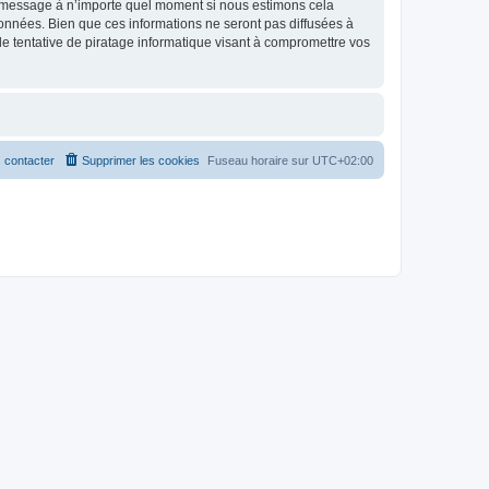
et message à n’importe quel moment si nous estimons cela
données. Bien que ces informations ne seront pas diffusées à
 tentative de piratage informatique visant à compromettre vos
 contacter
Supprimer les cookies
Fuseau horaire sur
UTC+02:00