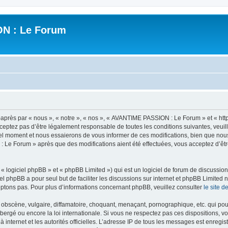
N : Le Forum
ès par « nous », « notre », « nos », « AVANTIME PASSION : Le Forum » et « https
ceptez pas d’être légalement responsable de toutes les conditions suivantes, veui
l moment et nous essaierons de vous informer de ces modifications, bien que nou
 : Le Forum » après que des modifications aient été effectuées, vous acceptez d’ê
 logiciel phpBB » et « phpBB Limited ») qui est un logiciel de forum de discussio
iel phpBB a pour seul but de faciliter les discussions sur internet et phpBB Limit
ptons pas. Pour plus d’informations concernant phpBB, veuillez consulter
le site 
obscène, vulgaire, diffamatoire, choquant, menaçant, pornographique, etc. qui pourr
rgé ou encore la loi internationale. Si vous ne respectez pas ces dispositions, vo
 à internet et les autorités officielles. L’adresse IP de tous les messages est enregi