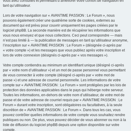
vous avez consultés et permettant d’améliorer votre confort de navigation en
tant qu’utilisateur.
Lors de votre navigation sur « AVANTIME PASSION : Le Forum », nous
pouvons également créer une quatrième sorte de cookies, externes au
document qui est prévu pour couvrir uniquement les pages créées par le
logiciel phpBB. La seconde manière est de récupérer les informations que
vous nous envoyez et que nous collectons. Ceci peut correspondre — mais
n’est pas limité à — la publication de messages en tant qu’utilisateur anonyme,
l’inscription sur « AVANTIME PASSION : Le Forum » (désignée ci-après par
« votre compte ») et les messages que vous publiez après votre inscription et
lors de votre connexion (désignés ci-après par « vos messages »).
Votre compte contiendra au minimum un identifiant unique (désigné ci-après
par « votre nom d’utilisateur ») et un mot de passe personnel vous permettant
de vous connecter à votre compte (désigné ci-après par « votre mot de
passe ») et une adresse de courriel personnelle. Les informations de votre
compte sur « AVANTIME PASSION : Le Forum » sont protégées par les lois de
protection des données applicables dans le pays qui héberge notre serveur.
Toutes les informations, en-dehors de votre nom d’utilisateur, de votre mot de
passe et de votre adresse de courriel requis par « AVANTIME PASSION : Le
Forum » durant votre inscription, sont obligatoires ou facultatives, à la seule
discrétion de « AVANTIME PASSION : Le Forum ». Dans tous les cas, vous
pouvez contrôler quelles informations de votre compte vous souhaitez rendre
publiques ou non. De plus, vous pouvez décider de vous abonner ou non à la
liste de diffusion du logiciel phpBB depuis une option disponible sur votre
compte.