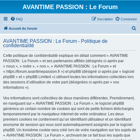
AVANTIME PASSION : Le Forum
FAQ
Inscription
Connexion
R
Accueil du forum
e
AVANTIME PASSION : Le Forum - Politique de
c
confidentialité
h
Cette politique de confidentialité explique en détail comment « AVANTIME
e
PASSION : Le Forum » et ses partenaires affiliés (désignés ci-après par
r
« nous », « notre », « nos », « AVANTIME PASSION : Le Forum » et
« https://forum.avantimepassion.fr ») et phpBB (désigné ci-après par « logiciel
c
phpBB » et « phpBB Limited ») utilisent toutes les informations collectées lors
h
des sessions d’utilisation de votre part (désignées ci-après par « vos
informations »).
e
r
Vos informations sont collectées de deux manières différentes. Premièrement,
en naviguant sur « AVANTIME PASSION : Le Forum », le logiciel phpBB
génèrera un certain nombre de cookies qui sont de petits fichiers téléchargés
temporairement par le navigateur internet de votre ordinateur. Les deux
premiers cookies ne contiennent qu’un identifiant utilisateur et un identifiant
anonyme de session qui vous sont automatiquement assignés par le logiciel
phpBB. Un troisième cookie sera créé lors de votre navigation sur les sujets de
« AVANTIME PASSION : Le Forum », archivant de ce fait tous les sujets que