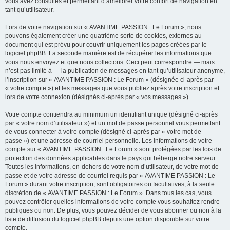
vous avez consultés et permettant d’améliorer votre confort de navigation en
tant qu’utilisateur.
Lors de votre navigation sur « AVANTIME PASSION : Le Forum », nous
pouvons également créer une quatrième sorte de cookies, externes au
document qui est prévu pour couvrir uniquement les pages créées par le
logiciel phpBB. La seconde manière est de récupérer les informations que
vous nous envoyez et que nous collectons. Ceci peut correspondre — mais
n’est pas limité à — la publication de messages en tant qu’utilisateur anonyme,
l’inscription sur « AVANTIME PASSION : Le Forum » (désignée ci-après par
« votre compte ») et les messages que vous publiez après votre inscription et
lors de votre connexion (désignés ci-après par « vos messages »).
Votre compte contiendra au minimum un identifiant unique (désigné ci-après
par « votre nom d’utilisateur ») et un mot de passe personnel vous permettant
de vous connecter à votre compte (désigné ci-après par « votre mot de
passe ») et une adresse de courriel personnelle. Les informations de votre
compte sur « AVANTIME PASSION : Le Forum » sont protégées par les lois de
protection des données applicables dans le pays qui héberge notre serveur.
Toutes les informations, en-dehors de votre nom d’utilisateur, de votre mot de
passe et de votre adresse de courriel requis par « AVANTIME PASSION : Le
Forum » durant votre inscription, sont obligatoires ou facultatives, à la seule
discrétion de « AVANTIME PASSION : Le Forum ». Dans tous les cas, vous
pouvez contrôler quelles informations de votre compte vous souhaitez rendre
publiques ou non. De plus, vous pouvez décider de vous abonner ou non à la
liste de diffusion du logiciel phpBB depuis une option disponible sur votre
compte.