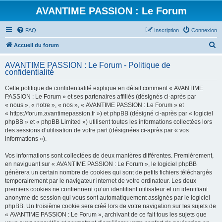
AVANTIME PASSION : Le Forum
FAQ
Inscription
Connexion
R
Accueil du forum
e
AVANTIME PASSION : Le Forum - Politique de
c
confidentialité
h
Cette politique de confidentialité explique en détail comment « AVANTIME
e
PASSION : Le Forum » et ses partenaires affiliés (désignés ci-après par
r
« nous », « notre », « nos », « AVANTIME PASSION : Le Forum » et
« https://forum.avantimepassion.fr ») et phpBB (désigné ci-après par « logiciel
c
phpBB » et « phpBB Limited ») utilisent toutes les informations collectées lors
h
des sessions d’utilisation de votre part (désignées ci-après par « vos
informations »).
e
r
Vos informations sont collectées de deux manières différentes. Premièrement,
en naviguant sur « AVANTIME PASSION : Le Forum », le logiciel phpBB
génèrera un certain nombre de cookies qui sont de petits fichiers téléchargés
temporairement par le navigateur internet de votre ordinateur. Les deux
premiers cookies ne contiennent qu’un identifiant utilisateur et un identifiant
anonyme de session qui vous sont automatiquement assignés par le logiciel
phpBB. Un troisième cookie sera créé lors de votre navigation sur les sujets de
« AVANTIME PASSION : Le Forum », archivant de ce fait tous les sujets que