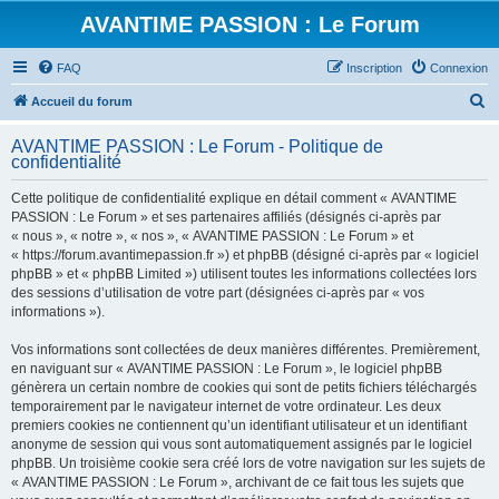
AVANTIME PASSION : Le Forum
FAQ
Inscription
Connexion
R
Accueil du forum
e
AVANTIME PASSION : Le Forum - Politique de
c
confidentialité
h
Cette politique de confidentialité explique en détail comment « AVANTIME
e
PASSION : Le Forum » et ses partenaires affiliés (désignés ci-après par
r
« nous », « notre », « nos », « AVANTIME PASSION : Le Forum » et
« https://forum.avantimepassion.fr ») et phpBB (désigné ci-après par « logiciel
c
phpBB » et « phpBB Limited ») utilisent toutes les informations collectées lors
h
des sessions d’utilisation de votre part (désignées ci-après par « vos
informations »).
e
r
Vos informations sont collectées de deux manières différentes. Premièrement,
en naviguant sur « AVANTIME PASSION : Le Forum », le logiciel phpBB
génèrera un certain nombre de cookies qui sont de petits fichiers téléchargés
temporairement par le navigateur internet de votre ordinateur. Les deux
premiers cookies ne contiennent qu’un identifiant utilisateur et un identifiant
anonyme de session qui vous sont automatiquement assignés par le logiciel
phpBB. Un troisième cookie sera créé lors de votre navigation sur les sujets de
« AVANTIME PASSION : Le Forum », archivant de ce fait tous les sujets que