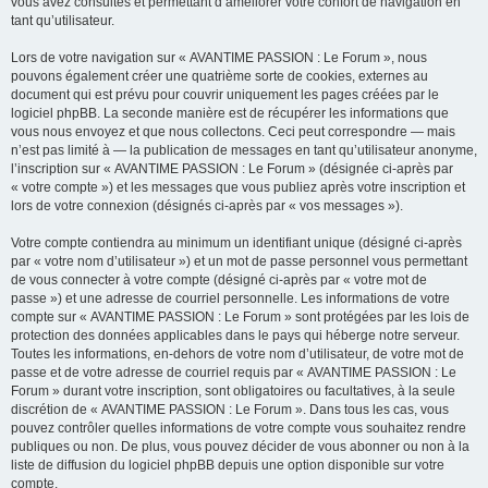
vous avez consultés et permettant d’améliorer votre confort de navigation en
tant qu’utilisateur.
Lors de votre navigation sur « AVANTIME PASSION : Le Forum », nous
pouvons également créer une quatrième sorte de cookies, externes au
document qui est prévu pour couvrir uniquement les pages créées par le
logiciel phpBB. La seconde manière est de récupérer les informations que
vous nous envoyez et que nous collectons. Ceci peut correspondre — mais
n’est pas limité à — la publication de messages en tant qu’utilisateur anonyme,
l’inscription sur « AVANTIME PASSION : Le Forum » (désignée ci-après par
« votre compte ») et les messages que vous publiez après votre inscription et
lors de votre connexion (désignés ci-après par « vos messages »).
Votre compte contiendra au minimum un identifiant unique (désigné ci-après
par « votre nom d’utilisateur ») et un mot de passe personnel vous permettant
de vous connecter à votre compte (désigné ci-après par « votre mot de
passe ») et une adresse de courriel personnelle. Les informations de votre
compte sur « AVANTIME PASSION : Le Forum » sont protégées par les lois de
protection des données applicables dans le pays qui héberge notre serveur.
Toutes les informations, en-dehors de votre nom d’utilisateur, de votre mot de
passe et de votre adresse de courriel requis par « AVANTIME PASSION : Le
Forum » durant votre inscription, sont obligatoires ou facultatives, à la seule
discrétion de « AVANTIME PASSION : Le Forum ». Dans tous les cas, vous
pouvez contrôler quelles informations de votre compte vous souhaitez rendre
publiques ou non. De plus, vous pouvez décider de vous abonner ou non à la
liste de diffusion du logiciel phpBB depuis une option disponible sur votre
compte.