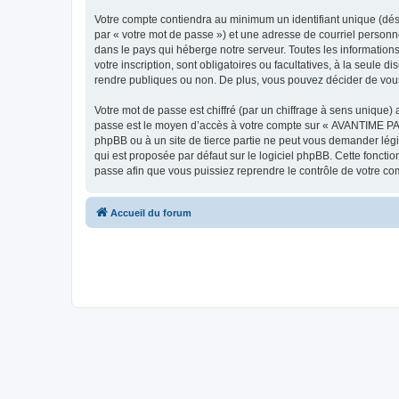
Votre compte contiendra au minimum un identifiant unique (dés
par « votre mot de passe ») et une adresse de courriel person
dans le pays qui héberge notre serveur. Toutes les information
votre inscription, sont obligatoires ou facultatives, à la seu
rendre publiques ou non. De plus, vous pouvez décider de vous 
Votre mot de passe est chiffré (par un chiffrage à sens unique) 
passe est le moyen d’accès à votre compte sur « AVANTIME PA
phpBB ou à un site de tierce partie ne peut vous demander légi
qui est proposée par défaut sur le logiciel phpBB. Cette foncti
passe afin que vous puissiez reprendre le contrôle de votre co
Accueil du forum