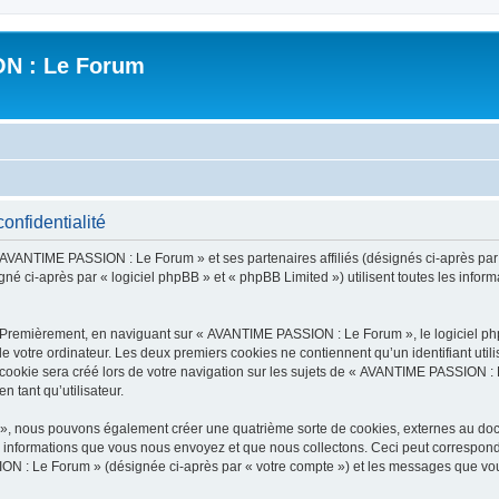
N : Le Forum
nfidentialité
« AVANTIME PASSION : Le Forum » et ses partenaires affiliés (désignés ci-après pa
né ci-après par « logiciel phpBB » et « phpBB Limited ») utilisent toutes les informa
. Premièrement, en naviguant sur « AVANTIME PASSION : Le Forum », le logiciel ph
de votre ordinateur. Les deux premiers cookies ne contiennent qu’un identifiant util
ookie sera créé lors de votre navigation sur les sujets de « AVANTIME PASSION : L
n tant qu’utilisateur.
», nous pouvons également créer une quatrième sorte de cookies, externes au doc
s informations que vous nous envoyez et que nous collectons. Ceci peut correspon
ION : Le Forum » (désignée ci-après par « votre compte ») et les messages que vous