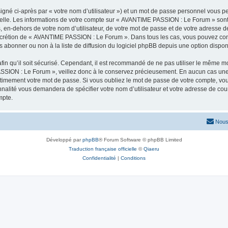
igné ci-après par « votre nom d’utilisateur ») et un mot de passe personnel vous p
nelle. Les informations de votre compte sur « AVANTIME PASSION : Le Forum » sont
s, en-dehors de votre nom d’utilisateur, de votre mot de passe et de votre adress
le discrétion de « AVANTIME PASSION : Le Forum ». Dans tous les cas, vous pouvez co
abonner ou non à la liste de diffusion du logiciel phpBB depuis une option dispon
afin qu’il soit sécurisé. Cependant, il est recommandé de ne pas utiliser le même mot
SSION : Le Forum », veillez donc à le conservez précieusement. En aucun cas un
timement votre mot de passe. Si vous oubliez le mot de passe de votre compte, vous
onnalité vous demandera de spécifier votre nom d’utilisateur et votre adresse de co
mpte.
Nous
Développé par
phpBB
® Forum Software © phpBB Limited
Traduction française officielle
©
Qiaeru
Confidentialité
|
Conditions