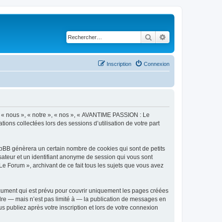
Rechercher
Recherche avancé
Inscription
Connexion
r « nous », « notre », « nos », « AVANTIME PASSION : Le
tions collectées lors des sessions d’utilisation de votre part
pBB génèrera un certain nombre de cookies qui sont de petits
isateur et un identifiant anonyme de session qui vous sont
e Forum », archivant de ce fait tous les sujets que vous avez
ument qui est prévu pour couvrir uniquement les pages créées
dre — mais n’est pas limité à — la publication de messages en
 publiez après votre inscription et lors de votre connexion