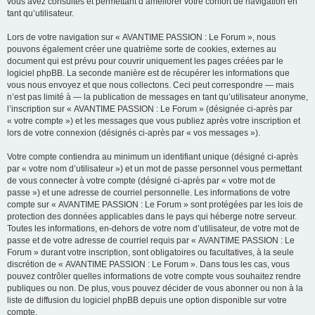
vous avez consultés et permettant d’améliorer votre confort de navigation en
tant qu’utilisateur.
Lors de votre navigation sur « AVANTIME PASSION : Le Forum », nous
pouvons également créer une quatrième sorte de cookies, externes au
document qui est prévu pour couvrir uniquement les pages créées par le
logiciel phpBB. La seconde manière est de récupérer les informations que
vous nous envoyez et que nous collectons. Ceci peut correspondre — mais
n’est pas limité à — la publication de messages en tant qu’utilisateur anonyme,
l’inscription sur « AVANTIME PASSION : Le Forum » (désignée ci-après par
« votre compte ») et les messages que vous publiez après votre inscription et
lors de votre connexion (désignés ci-après par « vos messages »).
Votre compte contiendra au minimum un identifiant unique (désigné ci-après
par « votre nom d’utilisateur ») et un mot de passe personnel vous permettant
de vous connecter à votre compte (désigné ci-après par « votre mot de
passe ») et une adresse de courriel personnelle. Les informations de votre
compte sur « AVANTIME PASSION : Le Forum » sont protégées par les lois de
protection des données applicables dans le pays qui héberge notre serveur.
Toutes les informations, en-dehors de votre nom d’utilisateur, de votre mot de
passe et de votre adresse de courriel requis par « AVANTIME PASSION : Le
Forum » durant votre inscription, sont obligatoires ou facultatives, à la seule
discrétion de « AVANTIME PASSION : Le Forum ». Dans tous les cas, vous
pouvez contrôler quelles informations de votre compte vous souhaitez rendre
publiques ou non. De plus, vous pouvez décider de vous abonner ou non à la
liste de diffusion du logiciel phpBB depuis une option disponible sur votre
compte.