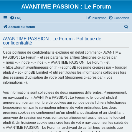
AVANTIME PASSION : Le Forum
FAQ
Inscription
Connexion
R
Accueil du forum
e
AVANTIME PASSION : Le Forum - Politique de
c
confidentialité
h
Cette politique de confidentialité explique en détail comment « AVANTIME
e
PASSION : Le Forum » et ses partenaires affiliés (désignés ci-après par
r
« nous », « notre », « nos », « AVANTIME PASSION : Le Forum » et
« https://forum.avantimepassion.fr ») et phpBB (désigné ci-après par « logiciel
c
phpBB » et « phpBB Limited ») utilisent toutes les informations collectées lors
h
des sessions d’utilisation de votre part (désignées ci-après par « vos
informations »).
e
r
Vos informations sont collectées de deux manières différentes. Premièrement,
en naviguant sur « AVANTIME PASSION : Le Forum », le logiciel phpBB
génèrera un certain nombre de cookies qui sont de petits fichiers téléchargés
temporairement par le navigateur internet de votre ordinateur. Les deux
premiers cookies ne contiennent qu’un identifiant utilisateur et un identifiant
anonyme de session qui vous sont automatiquement assignés par le logiciel
phpBB. Un troisième cookie sera créé lors de votre navigation sur les sujets de
« AVANTIME PASSION : Le Forum », archivant de ce fait tous les sujets que