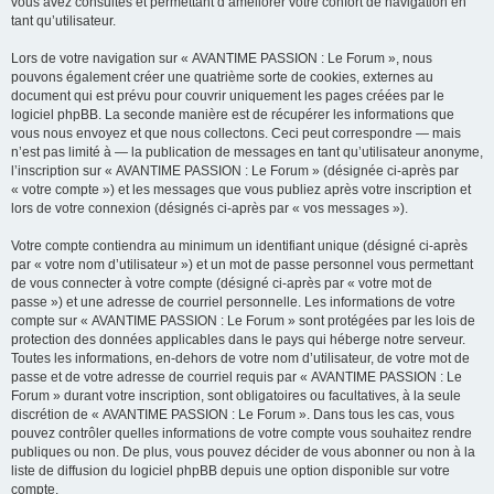
vous avez consultés et permettant d’améliorer votre confort de navigation en
tant qu’utilisateur.
Lors de votre navigation sur « AVANTIME PASSION : Le Forum », nous
pouvons également créer une quatrième sorte de cookies, externes au
document qui est prévu pour couvrir uniquement les pages créées par le
logiciel phpBB. La seconde manière est de récupérer les informations que
vous nous envoyez et que nous collectons. Ceci peut correspondre — mais
n’est pas limité à — la publication de messages en tant qu’utilisateur anonyme,
l’inscription sur « AVANTIME PASSION : Le Forum » (désignée ci-après par
« votre compte ») et les messages que vous publiez après votre inscription et
lors de votre connexion (désignés ci-après par « vos messages »).
Votre compte contiendra au minimum un identifiant unique (désigné ci-après
par « votre nom d’utilisateur ») et un mot de passe personnel vous permettant
de vous connecter à votre compte (désigné ci-après par « votre mot de
passe ») et une adresse de courriel personnelle. Les informations de votre
compte sur « AVANTIME PASSION : Le Forum » sont protégées par les lois de
protection des données applicables dans le pays qui héberge notre serveur.
Toutes les informations, en-dehors de votre nom d’utilisateur, de votre mot de
passe et de votre adresse de courriel requis par « AVANTIME PASSION : Le
Forum » durant votre inscription, sont obligatoires ou facultatives, à la seule
discrétion de « AVANTIME PASSION : Le Forum ». Dans tous les cas, vous
pouvez contrôler quelles informations de votre compte vous souhaitez rendre
publiques ou non. De plus, vous pouvez décider de vous abonner ou non à la
liste de diffusion du logiciel phpBB depuis une option disponible sur votre
compte.