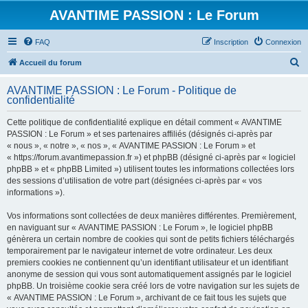
AVANTIME PASSION : Le Forum
FAQ
Inscription
Connexion
R
Accueil du forum
e
AVANTIME PASSION : Le Forum - Politique de
c
confidentialité
h
Cette politique de confidentialité explique en détail comment « AVANTIME
e
PASSION : Le Forum » et ses partenaires affiliés (désignés ci-après par
r
« nous », « notre », « nos », « AVANTIME PASSION : Le Forum » et
« https://forum.avantimepassion.fr ») et phpBB (désigné ci-après par « logiciel
c
phpBB » et « phpBB Limited ») utilisent toutes les informations collectées lors
h
des sessions d’utilisation de votre part (désignées ci-après par « vos
informations »).
e
r
Vos informations sont collectées de deux manières différentes. Premièrement,
en naviguant sur « AVANTIME PASSION : Le Forum », le logiciel phpBB
génèrera un certain nombre de cookies qui sont de petits fichiers téléchargés
temporairement par le navigateur internet de votre ordinateur. Les deux
premiers cookies ne contiennent qu’un identifiant utilisateur et un identifiant
anonyme de session qui vous sont automatiquement assignés par le logiciel
phpBB. Un troisième cookie sera créé lors de votre navigation sur les sujets de
« AVANTIME PASSION : Le Forum », archivant de ce fait tous les sujets que