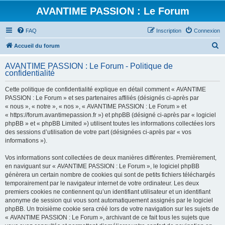
AVANTIME PASSION : Le Forum
FAQ
Inscription
Connexion
R
Accueil du forum
e
AVANTIME PASSION : Le Forum - Politique de
c
confidentialité
h
Cette politique de confidentialité explique en détail comment « AVANTIME
e
PASSION : Le Forum » et ses partenaires affiliés (désignés ci-après par
r
« nous », « notre », « nos », « AVANTIME PASSION : Le Forum » et
« https://forum.avantimepassion.fr ») et phpBB (désigné ci-après par « logiciel
c
phpBB » et « phpBB Limited ») utilisent toutes les informations collectées lors
h
des sessions d’utilisation de votre part (désignées ci-après par « vos
informations »).
e
r
Vos informations sont collectées de deux manières différentes. Premièrement,
en naviguant sur « AVANTIME PASSION : Le Forum », le logiciel phpBB
génèrera un certain nombre de cookies qui sont de petits fichiers téléchargés
temporairement par le navigateur internet de votre ordinateur. Les deux
premiers cookies ne contiennent qu’un identifiant utilisateur et un identifiant
anonyme de session qui vous sont automatiquement assignés par le logiciel
phpBB. Un troisième cookie sera créé lors de votre navigation sur les sujets de
« AVANTIME PASSION : Le Forum », archivant de ce fait tous les sujets que