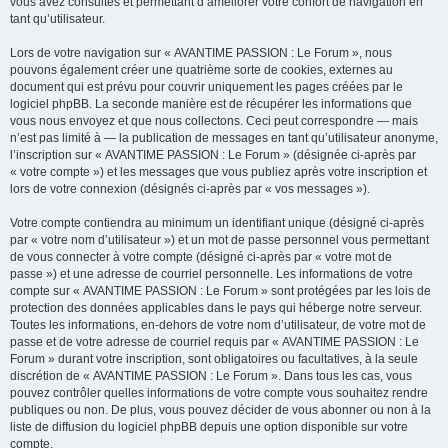
vous avez consultés et permettant d’améliorer votre confort de navigation en
tant qu’utilisateur.
Lors de votre navigation sur « AVANTIME PASSION : Le Forum », nous
pouvons également créer une quatrième sorte de cookies, externes au
document qui est prévu pour couvrir uniquement les pages créées par le
logiciel phpBB. La seconde manière est de récupérer les informations que
vous nous envoyez et que nous collectons. Ceci peut correspondre — mais
n’est pas limité à — la publication de messages en tant qu’utilisateur anonyme,
l’inscription sur « AVANTIME PASSION : Le Forum » (désignée ci-après par
« votre compte ») et les messages que vous publiez après votre inscription et
lors de votre connexion (désignés ci-après par « vos messages »).
Votre compte contiendra au minimum un identifiant unique (désigné ci-après
par « votre nom d’utilisateur ») et un mot de passe personnel vous permettant
de vous connecter à votre compte (désigné ci-après par « votre mot de
passe ») et une adresse de courriel personnelle. Les informations de votre
compte sur « AVANTIME PASSION : Le Forum » sont protégées par les lois de
protection des données applicables dans le pays qui héberge notre serveur.
Toutes les informations, en-dehors de votre nom d’utilisateur, de votre mot de
passe et de votre adresse de courriel requis par « AVANTIME PASSION : Le
Forum » durant votre inscription, sont obligatoires ou facultatives, à la seule
discrétion de « AVANTIME PASSION : Le Forum ». Dans tous les cas, vous
pouvez contrôler quelles informations de votre compte vous souhaitez rendre
publiques ou non. De plus, vous pouvez décider de vous abonner ou non à la
liste de diffusion du logiciel phpBB depuis une option disponible sur votre
compte.