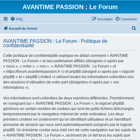
AVANTIME PASSION : Le Forum
FAQ
Inscription
Connexion
R
Accueil du forum
e
AVANTIME PASSION : Le Forum - Politique de
c
confidentialité
h
Cette politique de confidentialité explique en détail comment « AVANTIME
e
PASSION : Le Forum » et ses partenaires affiliés (désignés ci-après par
r
« nous », « notre », « nos », « AVANTIME PASSION : Le Forum » et
« https://forum.avantimepassion.fr ») et phpBB (désigné ci-après par « logiciel
c
phpBB » et « phpBB Limited ») utilisent toutes les informations collectées lors
h
des sessions d’utilisation de votre part (désignées ci-après par « vos
informations »).
e
r
Vos informations sont collectées de deux manières différentes. Premièrement,
en naviguant sur « AVANTIME PASSION : Le Forum », le logiciel phpBB
génèrera un certain nombre de cookies qui sont de petits fichiers téléchargés
temporairement par le navigateur internet de votre ordinateur. Les deux
premiers cookies ne contiennent qu’un identifiant utilisateur et un identifiant
anonyme de session qui vous sont automatiquement assignés par le logiciel
phpBB. Un troisième cookie sera créé lors de votre navigation sur les sujets de
« AVANTIME PASSION : Le Forum », archivant de ce fait tous les sujets que