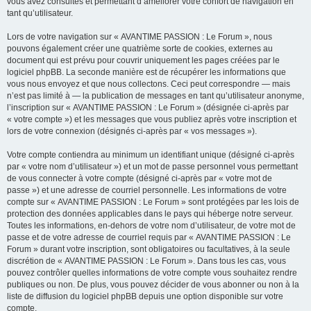
vous avez consultés et permettant d’améliorer votre confort de navigation en
tant qu’utilisateur.
Lors de votre navigation sur « AVANTIME PASSION : Le Forum », nous
pouvons également créer une quatrième sorte de cookies, externes au
document qui est prévu pour couvrir uniquement les pages créées par le
logiciel phpBB. La seconde manière est de récupérer les informations que
vous nous envoyez et que nous collectons. Ceci peut correspondre — mais
n’est pas limité à — la publication de messages en tant qu’utilisateur anonyme,
l’inscription sur « AVANTIME PASSION : Le Forum » (désignée ci-après par
« votre compte ») et les messages que vous publiez après votre inscription et
lors de votre connexion (désignés ci-après par « vos messages »).
Votre compte contiendra au minimum un identifiant unique (désigné ci-après
par « votre nom d’utilisateur ») et un mot de passe personnel vous permettant
de vous connecter à votre compte (désigné ci-après par « votre mot de
passe ») et une adresse de courriel personnelle. Les informations de votre
compte sur « AVANTIME PASSION : Le Forum » sont protégées par les lois de
protection des données applicables dans le pays qui héberge notre serveur.
Toutes les informations, en-dehors de votre nom d’utilisateur, de votre mot de
passe et de votre adresse de courriel requis par « AVANTIME PASSION : Le
Forum » durant votre inscription, sont obligatoires ou facultatives, à la seule
discrétion de « AVANTIME PASSION : Le Forum ». Dans tous les cas, vous
pouvez contrôler quelles informations de votre compte vous souhaitez rendre
publiques ou non. De plus, vous pouvez décider de vous abonner ou non à la
liste de diffusion du logiciel phpBB depuis une option disponible sur votre
compte.