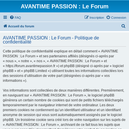
AVANTIME PASSION : Le Forum
FAQ
Inscription
Connexion
R
Accueil du forum
e
AVANTIME PASSION : Le Forum - Politique de
c
confidentialité
h
Cette politique de confidentialité explique en détail comment « AVANTIME
e
PASSION : Le Forum » et ses partenaires affiliés (désignés ci-après par
r
« nous », « notre », « nos », « AVANTIME PASSION : Le Forum » et
« https://forum.avantimepassion.fr ») et phpBB (désigné ci-après par « logiciel
c
phpBB » et « phpBB Limited ») utilisent toutes les informations collectées lors
h
des sessions d’utilisation de votre part (désignées ci-après par « vos
informations »).
e
r
Vos informations sont collectées de deux manières différentes. Premièrement,
en naviguant sur « AVANTIME PASSION : Le Forum », le logiciel phpBB
génèrera un certain nombre de cookies qui sont de petits fichiers téléchargés
temporairement par le navigateur internet de votre ordinateur. Les deux
premiers cookies ne contiennent qu’un identifiant utilisateur et un identifiant
anonyme de session qui vous sont automatiquement assignés par le logiciel
phpBB. Un troisième cookie sera créé lors de votre navigation sur les sujets de
« AVANTIME PASSION : Le Forum », archivant de ce fait tous les sujets que