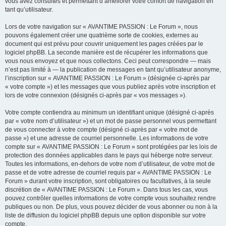
vous avez consultés et permettant d’améliorer votre confort de navigation en
tant qu’utilisateur.
Lors de votre navigation sur « AVANTIME PASSION : Le Forum », nous
pouvons également créer une quatrième sorte de cookies, externes au
document qui est prévu pour couvrir uniquement les pages créées par le
logiciel phpBB. La seconde manière est de récupérer les informations que
vous nous envoyez et que nous collectons. Ceci peut correspondre — mais
n’est pas limité à — la publication de messages en tant qu’utilisateur anonyme,
l’inscription sur « AVANTIME PASSION : Le Forum » (désignée ci-après par
« votre compte ») et les messages que vous publiez après votre inscription et
lors de votre connexion (désignés ci-après par « vos messages »).
Votre compte contiendra au minimum un identifiant unique (désigné ci-après
par « votre nom d’utilisateur ») et un mot de passe personnel vous permettant
de vous connecter à votre compte (désigné ci-après par « votre mot de
passe ») et une adresse de courriel personnelle. Les informations de votre
compte sur « AVANTIME PASSION : Le Forum » sont protégées par les lois de
protection des données applicables dans le pays qui héberge notre serveur.
Toutes les informations, en-dehors de votre nom d’utilisateur, de votre mot de
passe et de votre adresse de courriel requis par « AVANTIME PASSION : Le
Forum » durant votre inscription, sont obligatoires ou facultatives, à la seule
discrétion de « AVANTIME PASSION : Le Forum ». Dans tous les cas, vous
pouvez contrôler quelles informations de votre compte vous souhaitez rendre
publiques ou non. De plus, vous pouvez décider de vous abonner ou non à la
liste de diffusion du logiciel phpBB depuis une option disponible sur votre
compte.