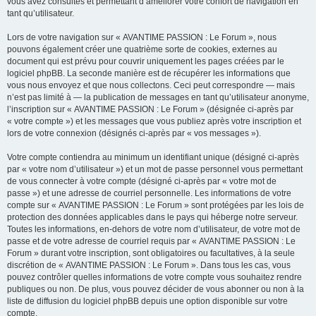
vous avez consultés et permettant d’améliorer votre confort de navigation en
tant qu’utilisateur.
Lors de votre navigation sur « AVANTIME PASSION : Le Forum », nous
pouvons également créer une quatrième sorte de cookies, externes au
document qui est prévu pour couvrir uniquement les pages créées par le
logiciel phpBB. La seconde manière est de récupérer les informations que
vous nous envoyez et que nous collectons. Ceci peut correspondre — mais
n’est pas limité à — la publication de messages en tant qu’utilisateur anonyme,
l’inscription sur « AVANTIME PASSION : Le Forum » (désignée ci-après par
« votre compte ») et les messages que vous publiez après votre inscription et
lors de votre connexion (désignés ci-après par « vos messages »).
Votre compte contiendra au minimum un identifiant unique (désigné ci-après
par « votre nom d’utilisateur ») et un mot de passe personnel vous permettant
de vous connecter à votre compte (désigné ci-après par « votre mot de
passe ») et une adresse de courriel personnelle. Les informations de votre
compte sur « AVANTIME PASSION : Le Forum » sont protégées par les lois de
protection des données applicables dans le pays qui héberge notre serveur.
Toutes les informations, en-dehors de votre nom d’utilisateur, de votre mot de
passe et de votre adresse de courriel requis par « AVANTIME PASSION : Le
Forum » durant votre inscription, sont obligatoires ou facultatives, à la seule
discrétion de « AVANTIME PASSION : Le Forum ». Dans tous les cas, vous
pouvez contrôler quelles informations de votre compte vous souhaitez rendre
publiques ou non. De plus, vous pouvez décider de vous abonner ou non à la
liste de diffusion du logiciel phpBB depuis une option disponible sur votre
compte.