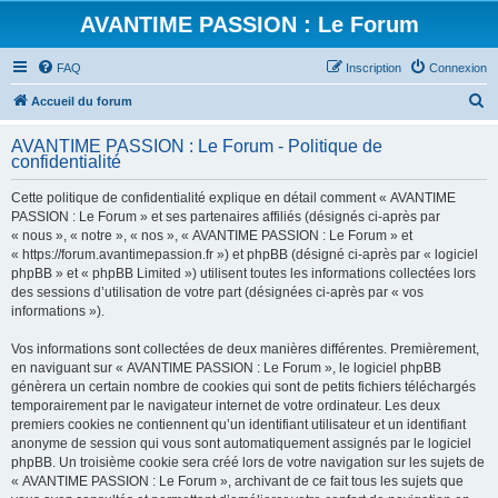
AVANTIME PASSION : Le Forum
FAQ
Inscription
Connexion
R
Accueil du forum
e
AVANTIME PASSION : Le Forum - Politique de
c
confidentialité
h
Cette politique de confidentialité explique en détail comment « AVANTIME
e
PASSION : Le Forum » et ses partenaires affiliés (désignés ci-après par
r
« nous », « notre », « nos », « AVANTIME PASSION : Le Forum » et
« https://forum.avantimepassion.fr ») et phpBB (désigné ci-après par « logiciel
c
phpBB » et « phpBB Limited ») utilisent toutes les informations collectées lors
h
des sessions d’utilisation de votre part (désignées ci-après par « vos
informations »).
e
r
Vos informations sont collectées de deux manières différentes. Premièrement,
en naviguant sur « AVANTIME PASSION : Le Forum », le logiciel phpBB
génèrera un certain nombre de cookies qui sont de petits fichiers téléchargés
temporairement par le navigateur internet de votre ordinateur. Les deux
premiers cookies ne contiennent qu’un identifiant utilisateur et un identifiant
anonyme de session qui vous sont automatiquement assignés par le logiciel
phpBB. Un troisième cookie sera créé lors de votre navigation sur les sujets de
« AVANTIME PASSION : Le Forum », archivant de ce fait tous les sujets que