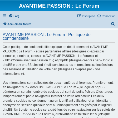
AVANTIME PASSION : Le Forum
FAQ
Inscription
Connexion
R
Accueil du forum
e
AVANTIME PASSION : Le Forum - Politique de
c
confidentialité
h
Cette politique de confidentialité explique en détail comment « AVANTIME
e
PASSION : Le Forum » et ses partenaires affiliés (désignés ci-après par
r
« nous », « notre », « nos », « AVANTIME PASSION : Le Forum » et
« https://forum.avantimepassion.fr ») et phpBB (désigné ci-après par « logiciel
c
phpBB » et « phpBB Limited ») utilisent toutes les informations collectées lors
h
des sessions d’utilisation de votre part (désignées ci-après par « vos
informations »).
e
r
Vos informations sont collectées de deux manières différentes. Premièrement,
en naviguant sur « AVANTIME PASSION : Le Forum », le logiciel phpBB
génèrera un certain nombre de cookies qui sont de petits fichiers téléchargés
temporairement par le navigateur internet de votre ordinateur. Les deux
premiers cookies ne contiennent qu’un identifiant utilisateur et un identifiant
anonyme de session qui vous sont automatiquement assignés par le logiciel
phpBB. Un troisième cookie sera créé lors de votre navigation sur les sujets de
« AVANTIME PASSION : Le Forum », archivant de ce fait tous les sujets que