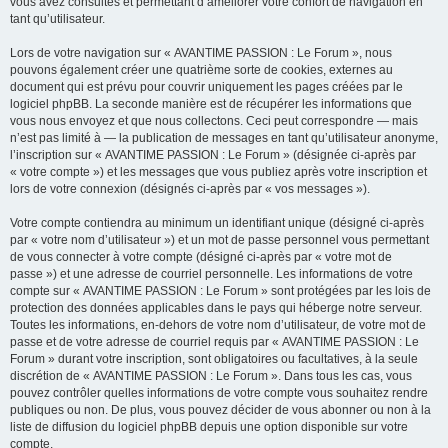
vous avez consultés et permettant d’améliorer votre confort de navigation en
tant qu’utilisateur.
Lors de votre navigation sur « AVANTIME PASSION : Le Forum », nous
pouvons également créer une quatrième sorte de cookies, externes au
document qui est prévu pour couvrir uniquement les pages créées par le
logiciel phpBB. La seconde manière est de récupérer les informations que
vous nous envoyez et que nous collectons. Ceci peut correspondre — mais
n’est pas limité à — la publication de messages en tant qu’utilisateur anonyme,
l’inscription sur « AVANTIME PASSION : Le Forum » (désignée ci-après par
« votre compte ») et les messages que vous publiez après votre inscription et
lors de votre connexion (désignés ci-après par « vos messages »).
Votre compte contiendra au minimum un identifiant unique (désigné ci-après
par « votre nom d’utilisateur ») et un mot de passe personnel vous permettant
de vous connecter à votre compte (désigné ci-après par « votre mot de
passe ») et une adresse de courriel personnelle. Les informations de votre
compte sur « AVANTIME PASSION : Le Forum » sont protégées par les lois de
protection des données applicables dans le pays qui héberge notre serveur.
Toutes les informations, en-dehors de votre nom d’utilisateur, de votre mot de
passe et de votre adresse de courriel requis par « AVANTIME PASSION : Le
Forum » durant votre inscription, sont obligatoires ou facultatives, à la seule
discrétion de « AVANTIME PASSION : Le Forum ». Dans tous les cas, vous
pouvez contrôler quelles informations de votre compte vous souhaitez rendre
publiques ou non. De plus, vous pouvez décider de vous abonner ou non à la
liste de diffusion du logiciel phpBB depuis une option disponible sur votre
compte.